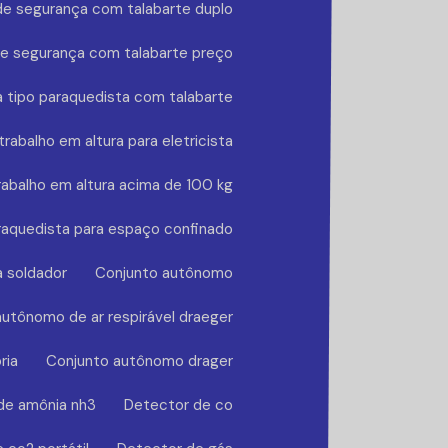
de segurança com talabarte duplo
de segurança com talabarte preço
 tipo paraquedista com talabarte
rabalho em altura para eletricista
rabalho em altura acima de 100 kg
raquedista para espaço confinado
a soldador
Conjunto autônomo
utônomo de ar respirável draeger
ria
Conjunto autônomo drager
de amônia nh3
Detector de co