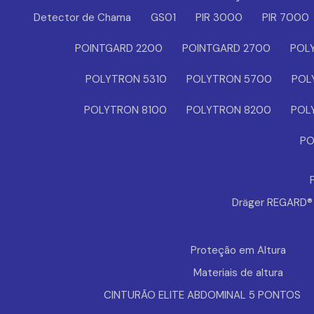
Detector de Chama
GS01
PIR 3000
PIR 7000
POINTGARD 2200
POINTGARD 2700
POL
POLYTRON 5310
POLYTRON 5700
POL
POLYTRON 8100
POLYTRON 8200
POL
PO
Dräger REGARD
Proteção em Altura
Materiais de altura
CINTURÃO ELITE ABDOMINAL 5 PONTOS