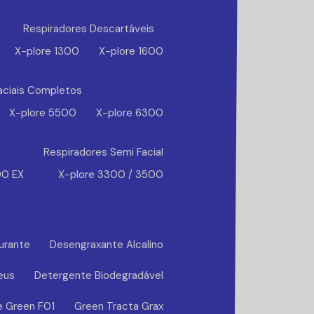
Respiradores Descartáveis
X-plore 1300
X-plore 1600
aciais Completos
X-plore 5500
X-plore 6300
Respiradores Semi Facial
00 EX
X-plore 3300 / 3500
urante
Desengraxante Alcalino
eus
Detergente Biodegradável
e Green F01
Green Tracta Grax