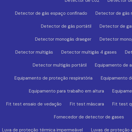
Detector de co2
Detector de
Detector de gás espaço confinado
Detector de gás
Detector de gás portátil
Detector de ga
Detector monogás draeger
Detector mono
Detector multigás
Detector multigás 4 gases
Det
Detector multigás portátil
Equipamento de a
Equipamento de proteção respiratória
Equipamento de
Equipamento para trabalho em altura
Equipamen
Fit test ensaio de vedação
Fit test máscara
Fit test q
Fornecedor de detector de gases
Luva de proteção térmica impermeável
Luvas de proteção 