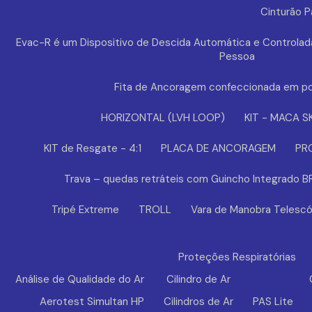
Cinturão 
Evac-R é um Dispositivo de Descida Automática e Controlad
Pessoa
Fita de Ancoragem confeccionada em po
HORIZONTAL (LVH LOOP)
KIT - MACA S
KIT de Resgate - 4:1
PLACA DE ANCORAGEM
PR
Trava – quedas retráteis com Guincho Integrado 
Tripé Extreme
TROLL
Vara de Manobra Telescó
Proteções Respiratórias
Análise de Qualidade do Ar
Cilindro de Ar
Aerotest Simultan HP
Cilindros de Ar
PAS Lite