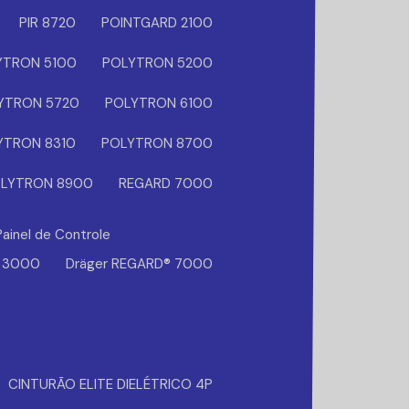
PIR 8720
POINTGARD 2100
YTRON 5100
POLYTRON 5200
YTRON 5720
POLYTRON 6100
YTRON 8310
POLYTRON 8700
LYTRON 8900
REGARD 7000
Painel de Controle
® 3000
Dräger REGARD® 7000
CINTURÃO ELITE DIELÉTRICO 4P