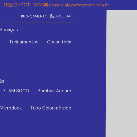
5-1212
(21) 97711-6006
comercial@safetystorm.com.br
ORÇAMENTO
LIGUE JÁ!
Serviços
o
Treinamentos
Consultoria
ás
X-AM 8000
Bombas Accuro
 Microdock
Tubo Colorimétrico