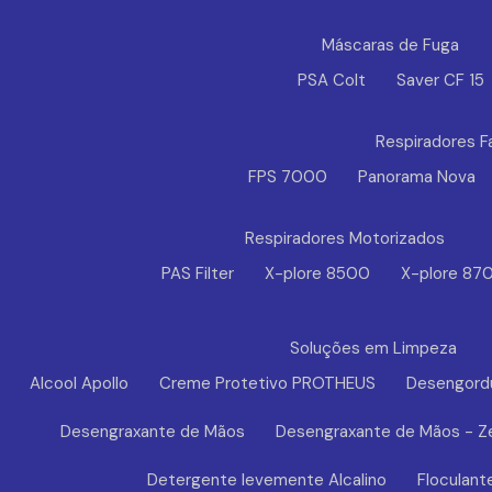
Máscaras de Fuga
PSA Colt
Saver CF 15
Respiradores F
FPS 7000
Panorama Nova
Respiradores Motorizados
PAS Filter
X-plore 8500
X-plore 87
Soluções em Limpeza
Alcool Apollo
Creme Protetivo PROTHEUS
Desengord
Desengraxante de Mãos
Desengraxante de Mãos - Z
Detergente levemente Alcalino
Floculant