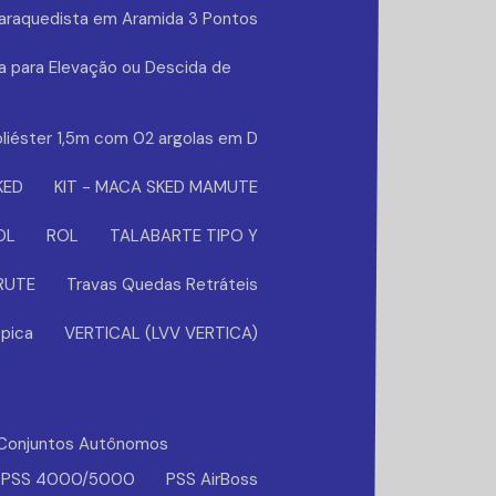
Paraquedista em Aramida 3 Pontos
a para Elevação ou Descida de
liéster 1,5m com 02 argolas em D
KED
KIT - MACA SKED MAMUTE
OL
ROL
TALABARTE TIPO Y
BRUTE
Travas Quedas Retráteis
pica
VERTICAL (LVV VERTICA)
Conjuntos Autônomos
PSS 4000/5000
PSS AirBoss