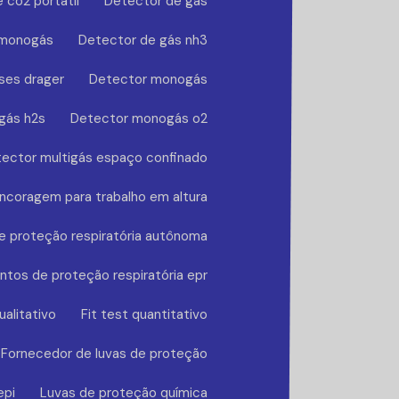
 co2 portátil
Detector de gás
 monogás
Detector de gás nh3
ses drager
Detector monogás
gás h2s
Detector monogás o2
ector multigás espaço confinado
ncoragem para trabalho em altura
 proteção respiratória autônoma
tos de proteção respiratória epr
ualitativo
Fit test quantitativo
Fornecedor de luvas de proteção
epi
Luvas de proteção química