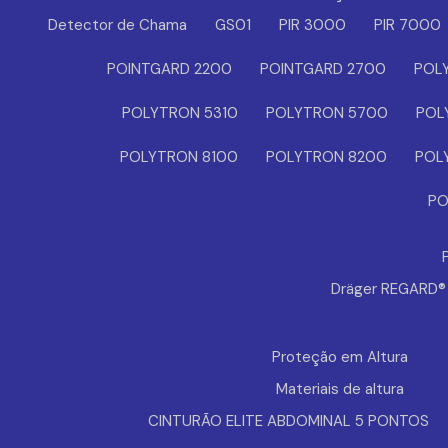
Detector de Chama
GS01
PIR 3000
PIR 7000
POINTGARD 2200
POINTGARD 2700
POL
POLYTRON 5310
POLYTRON 5700
POL
POLYTRON 8100
POLYTRON 8200
POL
PO
Dräger REGARD
Proteção em Altura
Materiais de altura
CINTURÃO ELITE ABDOMINAL 5 PONTOS