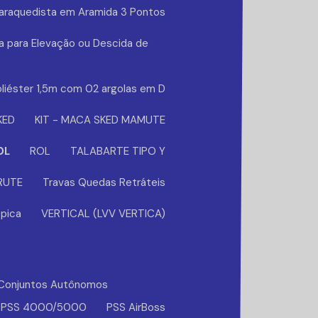
Paraquedista em Aramida 3 Pontos
a para Elevação ou Descida de
liéster 1,5m com 02 argolas em D
KED
KIT - MACA SKED MAMUTE
OL
ROL
TALABARTE TIPO Y
BRUTE
Travas Quedas Retráteis
pica
VERTICAL (LVV VERTICA)
Conjuntos Autônomos
PSS 4000/5000
PSS AirBoss