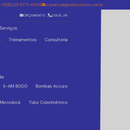
5-1212
(21) 97711-6006
comercial@safetystorm.com.br
ORÇAMENTO
LIGUE JÁ!
Serviços
o
Treinamentos
Consultoria
ás
X-AM 8000
Bombas Accuro
 Microdock
Tubo Colorimétrico