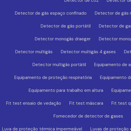
Detector de co2
Detector de
Detector de gás espaço confinado
Detector de gás
Detector de gás portátil
Detector de ga
Detector monogás draeger
Detector mono
Detector multigás
Detector multigás 4 gases
Det
Detector multigás portátil
Equipamento de a
Equipamento de proteção respiratória
Equipamento de
Equipamento para trabalho em altura
Equipamen
Fit test ensaio de vedação
Fit test máscara
Fit test q
Fornecedor de detector de gases
Luva de proteção térmica impermeável
Luvas de proteção 