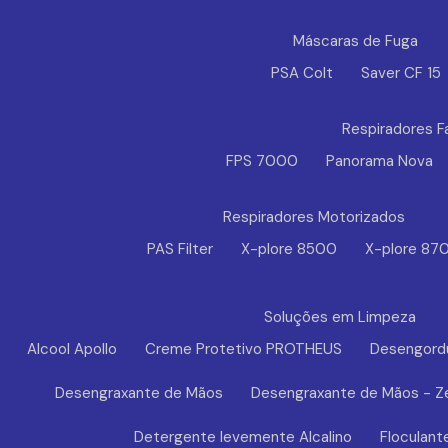
Máscaras de Fuga
PSA Colt
Saver CF 15
Respiradores F
FPS 7000
Panorama Nova
Respiradores Motorizados
PAS Filter
X-plore 8500
X-plore 87
Soluções em Limpeza
Alcool Apollo
Creme Protetivo PROTHEUS
Desengord
Desengraxante de Mãos
Desengraxante de Mãos - Z
Detergente levemente Alcalino
Floculant