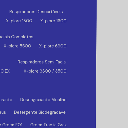
Respiradores Descartáveis
X-plore 1300
X-plore 1600
aciais Completos
X-plore 5500
X-plore 6300
Respiradores Semi Facial
00 EX
X-plore 3300 / 3500
urante
Desengraxante Alcalino
eus
Detergente Biodegradável
e Green F01
Green Tracta Grax