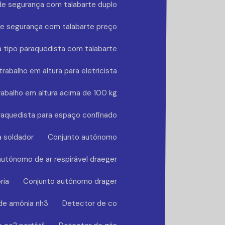
de segurança com talabarte duplo
de segurança com talabarte preço
 tipo paraquedista com talabarte
rabalho em altura para eletricista
rabalho em altura acima de 100 kg
raquedista para espaço confinado
a soldador
Conjunto autônomo
utônomo de ar respirável draeger
ria
Conjunto autônomo drager
de amônia nh3
Detector de co