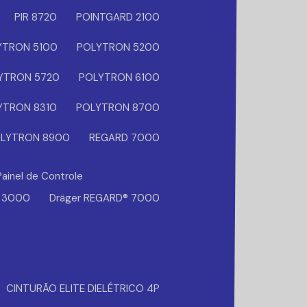
PIR 8720
POINTGARD 2100
YTRON 5100
POLYTRON 5200
YTRON 5720
POLYTRON 6100
YTRON 8310
POLYTRON 8700
LYTRON 8900
REGARD 7000
Painel de Controle
® 3000
Dräger REGARD® 7000
CINTURÃO ELITE DIELÉTRICO 4P