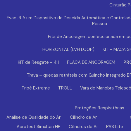
Cinturão 
Evac-R é um Dispositivo de Descida Automática e Controlad
Pessoa
Fita de Ancoragem confeccionada em po
HORIZONTAL (LVH LOOP)
KIT - MACA S
KIT de Resgate - 4:1
PLACA DE ANCORAGEM
PR
Trava – quedas retráteis com Guincho Integrado 
Tripé Extreme
TROLL
Vara de Manobra Telescó
Proteções Respiratórias
Análise de Qualidade do Ar
Cilindro de Ar
Aerotest Simultan HP
Cilindros de Ar
PAS Lite