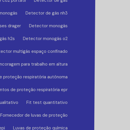
 co2 portátil
Detector de gás
 monogás
Detector de gás nh3
ses drager
Detector monogás
gás h2s
Detector monogás o2
ector multigás espaço confinado
ncoragem para trabalho em altura
 proteção respiratória autônoma
tos de proteção respiratória epr
ualitativo
Fit test quantitativo
Fornecedor de luvas de proteção
epi
Luvas de proteção química