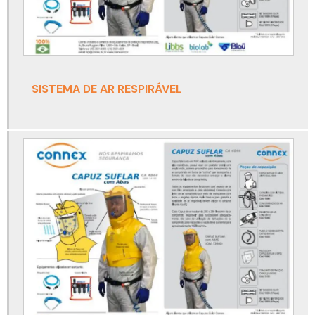
Cinto de segurança trabalho em altura para eletricista
Cinto para trabalho em altura acima de 100 kg
Cinto paraquedista para eletricista com talabarte
SISTEMA DE AR RESPIRÁVEL
Cinto paraquedista para espaço confinado
Cinto paraquedista para solda
Cinto paraquedista para soldador
Conjunto autônomo
Conjunto autônomo de ar respirável
Conjunto autônomo de ar respirável draeger
Conjunto autônomo de proteção respiratória
Conjunto autônomo drager
Conjunto autônomo para espaço confinado