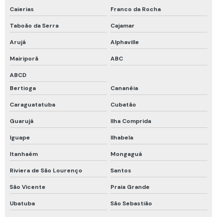
Equipamentos de segurança para espaço confinado
Caierias
Franco da Rocha
Roupa de bombeiro
Taboão da Serra
Cajamar
Vestimenta de bombeiro
Arujá
Alphaville
Cadastro de espaço confinado
Mairiporã
ABC
Calibração rbc
ABCD
Bertioga
Cananéia
Calibração rbc e rastreável
Caraguatatuba
Cubatão
Cilindro calibração 4 gases
Guarujá
Ilha Comprida
Curso de detecção de gases
Iguape
Ilhabela
Curso de proteção respiratória
Itanhaém
Mongaguá
Curso programa de proteção respiratória
Riviera de São Lourenço
Santos
Detector fixo de gases
São Vicente
Praia Grande
Empatamento de mangueiras
Ubatuba
São Sebastião
Inspeção em compressores de ar