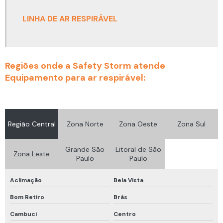
Detector monogás o2
LINHA DE AR RESPIRÁVEL
Detector multigás
Detector multigás 4 gases
Regiões onde a Safety Storm atende
Detector multigás espaço confinado
Equipamento para ar respirável:
Detector multigás portátil
Equipamento de ancoragem para trabalho em altura
Região Central
Zona Norte
Zona Oeste
Zona Sul
Equipamento de proteção respiratória
Equipamento de proteção respiratória autônoma
Grande São
Litoral de São
Zona Leste
Paulo
Paulo
Equipamento para trabalho em altura
Equipamentos de proteção respiratória epr
Aclimação
Bela Vista
Fit test ensaio de vedação
Bom Retiro
Brás
Fit test máscara
Cambuci
Centro