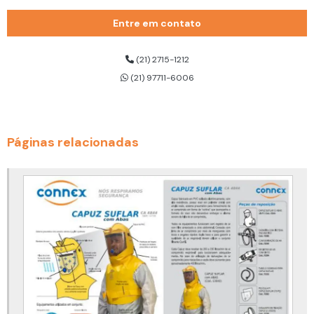
Cilindro de ar respirável 200 bar
Entre em contato
Cilindro de ar respirável 300 bar
Cilindro de ar respirável dräger
(21) 2715-1212
(21) 97711-6006
Cinto de segurança 3 pontos
Cinto de segurança 3 pontos para trabalho em altura
Cinto de segurança altura
Páginas relacionadas
Cinto de segurança com talabarte
Cinto de segurança com talabarte duplo
Cinto de segurança com talabarte para eletricista
Cinto de segurança com talabarte preço
Cinto de segurança tipo paraquedista
Cinto de segurança tipo paraquedista com talabarte
Cinto de segurança trabalho em altura