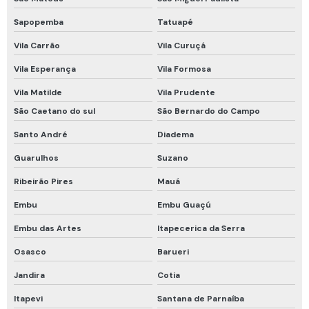
Trava quedas retrátil 10m
Sapopemba
Tatuapé
Trava quedas retrátil 6 metros
Vila Carrão
Vila Curuçá
Tubos colorimétricos
Vila Esperança
Vila Formosa
Tubos colorimétricos draeger
Vila Matilde
Vila Prudente
São Caetano do sul
São Bernardo do Campo
Venda de detector de gás
Santo André
Diadema
Vestimenta de proteção química tipo 5 e 6
Guarulhos
Suzano
Vestimenta proteção química
Ribeirão Pires
Mauá
Conjunto de respiração autônomo
Embu
Embu Guaçú
Equipamento de medição de espaço confinado
Embu das Artes
Itapecerica da Serra
Equipamento de ventilação para espaço confinado
Osasco
Barueri
Equipamentos de espaço confinado
Jandira
Cotia
Equipamentos de resgate espaço confinado
Itapevi
Santana de Parnaíba