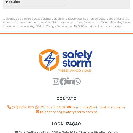
Peruíbe
Kit calibração com cilindro 4 gases
O conteúdo do texto desta página é de direito reservado. Sua reprodução, parcial ou total,
Linha de vida horizontal temporária
mesmo citando nossos links, é proibida sem a autorização do autor. Crime de violação de
direito autoral – artigo 184 do Código Penal –
Lei 9610/98 - Lei de direitos autorais
.
Linha de vida temporária
Mangueira de ar respirável
Manutenção de compressor de ar
Teste de qualidade do ar
Treinamento de proteção respiratória
Roupa de aproximação para combate a incêndio
Inspeção de conjunto autônomo
CONTATO
Manutenção de conjunto autônomo
(21) 2715-1212
(21) 97711-6006
comercial@safetystorm.com.br
faleconosco@safetystorm.com.br
Higienização de conjunto autônomo
LOCALIZAÇÃO
Empatamento de mangueiras de ar respirável
Estr. Velha do Pilar, 536 - Sala 101 - Chácara Rio-Petrópolis