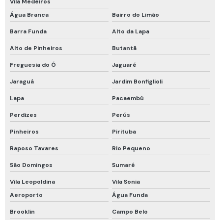
Luvas proteção térmica calor
Vila Medeiros
Água Branca
Bairro do Limão
Maca mamute rígida
Barra Funda
Alto da Lapa
Macacão de proteção química
Alto de Pinheiros
Butantã
Manutenção de cilindros de ar respirável
Freguesia do Ó
Jaguaré
Manutenção de detector de gases
Jaraguá
Jardim Bonfiglioli
Máscara de fuga
Lapa
Pacaembú
Máscara de fuga drager
Perdizes
Perús
Máscara de fuga mina subterrânea
Pinheiros
Pirituba
Máscara descartável pff2
Raposo Tavares
Rio Pequeno
Máscara descartável pff2 com carvão ativado
São Domingos
Sumaré
Máscara descartável pff2 n95
Vila Leopoldina
Vila Sonia
Proteção em altura cinto de segurança
Aeroporto
Água Funda
Brooklin
Campo Belo
Proteção química tipo 5 e 6