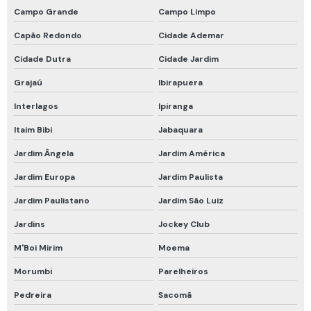
Campo Grande
Campo Limpo
Proteção respiratória
Capão Redondo
Cidade Ademar
Proteção respiratória drager
Cidade Dutra
Cidade Jardim
Proteção respiratória para espaço confinado
Grajaú
Ibirapuera
Proteção respiratória para fumos metálicos
Interlagos
Ipiranga
Proteção respiratória para soldador
Itaim Bibi
Jabaquara
Recarga de cilindro de ar respirável
Jardim Ângela
Jardim América
Respirador de fuga
Jardim Europa
Jardim Paulista
Respirador de fuga com filtro
Jardim Paulistano
Jardim São Luiz
Respirador descartável epi
Jardins
Jockey Club
Respirador descartável pff2 vo carvão ativado
M'Boi Mirim
Moema
Respirador facial completo
Morumbi
Parelheiros
Respirador facial inteira
Pedreira
Sacomã