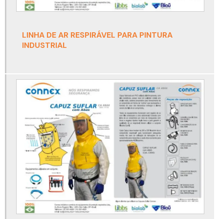
Detector de amônia nh3
Detector de co
LINHA DE AR RESPIRÁVEL PARA PINTURA
Detector de co2
INDUSTRIAL
Detector de co2 portátil
Detector de gás
Detector de gás espaço confinado
Detector de gás monogás
Detector de gás nh3
Detector de gás portátil
Detector de gases drager
Detector monogás
Detector monogás draeger
Detector monogás h2s