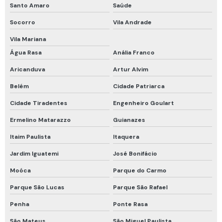
Respirador motorizado drager
Santo Amaro
Saúde
Respirador motorizado epi
Socorro
Vila Andrade
Respirador purificador de ar motorizado
Vila Mariana
Água Rasa
Anália Franco
Respirador semi facial com cartucho
Aricanduva
Artur Alvim
Respirador semi facial com filtro
Belém
Cidade Patriarca
Respirador semi facial com filtro químico
Cidade Tiradentes
Engenheiro Goulart
Respirador semi facial para vapores orgânicos
Ermelino Matarazzo
Guianazes
Roupa de proteção química
Itaim Paulista
Itaquera
Roupa de proteção química nível a
Jardim Iguatemi
José Bonifácio
Talabarte de segurança
Moóca
Parque do Carmo
Talabarte de segurança com absorvedor de energia
Parque São Lucas
Parque São Rafael
Teste hidrostático cilindro de ar respirável
Penha
Ponte Rasa
Trava quedas retrátil
São Mateus
São Miguel Paulista