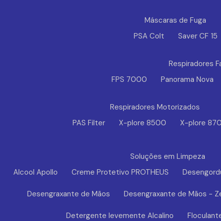
Máscaras de Fuga
PSA Colt
Saver CF 15
Respiradores F
FPS 7000
Panorama Nova
Respiradores Motorizados
PAS Filter
X-plore 8500
X-plore 87
Soluções em Limpeza
Alcool Apollo
Creme Protetivo PROTHEUS
Desengord
Desengraxante de Mãos
Desengraxante de Mãos - Z
Detergente levemente Alcalino
Floculant