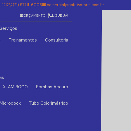
5-1212
(21) 97711-6006
comercial@safetystorm.com.br
ORÇAMENTO
LIGUE JÁ!
Serviços
o
Treinamentos
Consultoria
ás
X-AM 8000
Bombas Accuro
 Microdock
Tubo Colorimétrico