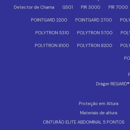
Detector de Chama
GS01
PIR 3000
PIR 7000
POINTGARD 2200
POINTGARD 2700
POL
POLYTRON 5310
POLYTRON 5700
POL
POLYTRON 8100
POLYTRON 8200
POL
PO
Dräger REGARD
Proteção em Altura
Materiais de altura
CINTURÃO ELITE ABDOMINAL 5 PONTOS