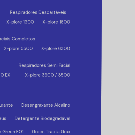
Respiradores Descartáveis
X-plore 1300
X-plore 1600
aciais Completos
X-plore 5500
X-plore 6300
Respiradores Semi Facial
00 EX
X-plore 3300 / 3500
urante
Desengraxante Alcalino
eus
Detergente Biodegradável
e Green F01
Green Tracta Grax