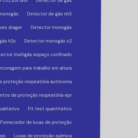
 co2 portátil
Detector de gás
 monogás
Detector de gás nh3
ses drager
Detector monogás
gás h2s
Detector monogás o2
ector multigás espaço confinado
ncoragem para trabalho em altura
 proteção respiratória autônoma
tos de proteção respiratória epr
ualitativo
Fit test quantitativo
Fornecedor de luvas de proteção
epi
Luvas de proteção química