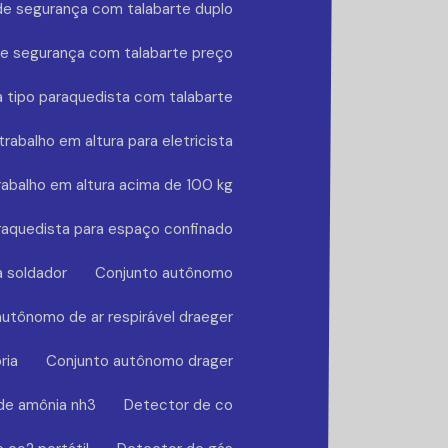
de segurança com talabarte duplo
de segurança com talabarte preço
 tipo paraquedista com talabarte
rabalho em altura para eletricista
rabalho em altura acima de 100 kg
raquedista para espaço confinado
a soldador
Conjunto autônomo
utônomo de ar respirável draeger
ria
Conjunto autônomo drager
de amônia nh3
Detector de co