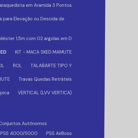
Paraquedista em Aramida 3 Pontos
a para Elevação ou Descida de
liéster 1,5m com 02 argolas em D
KED
KIT - MACA SKED MAMUTE
OL
ROL
TALABARTE TIPO Y
BRUTE
Travas Quedas Retráteis
pica
VERTICAL (LVV VERTICA)
Conjuntos Autônomos
PSS 4000/5000
PSS AirBoss