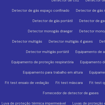
Detector de co2
Detector de
Detector de gás espaço confinado
Detector de gás
Detector de gás portátil
Detector de ga
Detector monogás draeger
Detector mono
Detector multigás
Detector multigás 4 gases
Det
Detector multigás portátil
Equipamento de a
Equipamento de proteção respiratória
Equipamento de
Equipamento para trabalho em altura
Equipamen
Fit test ensaio de vedação
Fit test máscara
Fit test q
Fornecedor de detector de gases
Luva de proteção térmica impermeável
Luvas de proteção 