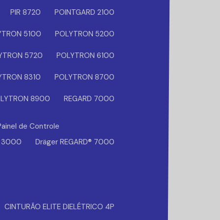
PIR 8720
POINTGARD 2100
YTRON 5100
POLYTRON 5200
YTRON 5720
POLYTRON 6100
YTRON 8310
POLYTRON 8700
LYTRON 8900
REGARD 7000
Painel de Controle
® 3000
Dräger REGARD® 7000
CINTURÃO ELITE DIELÉTRICO 4P