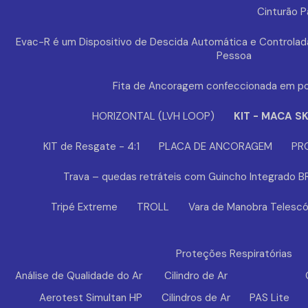
Cinturão 
Evac-R é um Dispositivo de Descida Automática e Controlad
Pessoa
Fita de Ancoragem confeccionada em po
HORIZONTAL (LVH LOOP)
KIT - MACA S
KIT de Resgate - 4:1
PLACA DE ANCORAGEM
PR
Trava – quedas retráteis com Guincho Integrado 
Tripé Extreme
TROLL
Vara de Manobra Telescó
Proteções Respiratórias
Análise de Qualidade do Ar
Cilindro de Ar
Aerotest Simultan HP
Cilindros de Ar
PAS Lite