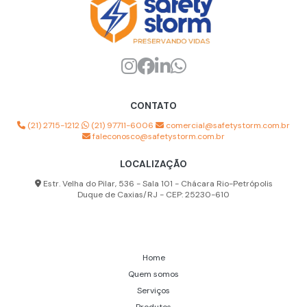
CONTATO
(21) 2715-1212
(21) 97711-6006
comercial@safetystorm.com.br
faleconosco@safetystorm.com.br
LOCALIZAÇÃO
Estr. Velha do Pilar, 536 - Sala 101 - Chácara Rio-Petrópolis
Duque de Caxias/RJ - CEP: 25230-610
Home
Quem somos
Serviços