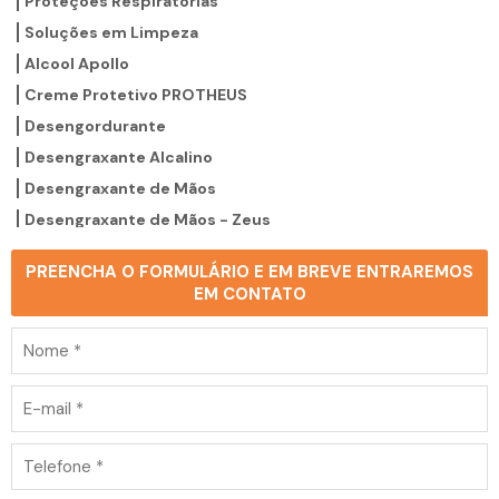
Proteções Respiratórias
Soluções em Limpeza
Alcool Apollo
Creme Protetivo PROTHEUS
Desengordurante
Desengraxante Alcalino
Desengraxante de Mãos
Desengraxante de Mãos - Zeus
Detergente Biodegradável
PREENCHA O FORMULÁRIO E EM BREVE ENTRAREMOS
Detergente levemente Alcalino
EM CONTATO
Floculante Green F01
Green Tracta Grax
Solvente Ecológico Dielétrico - ECO 75