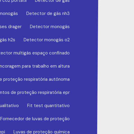
 co2 portátil
Detector de gás
 monogás
Detector de gás nh3
ses drager
Detector monogás
gás h2s
Detector monogás o2
ector multigás espaço confinado
ncoragem para trabalho em altura
 proteção respiratória autônoma
tos de proteção respiratória epr
ualitativo
Fit test quantitativo
Fornecedor de luvas de proteção
epi
Luvas de proteção química