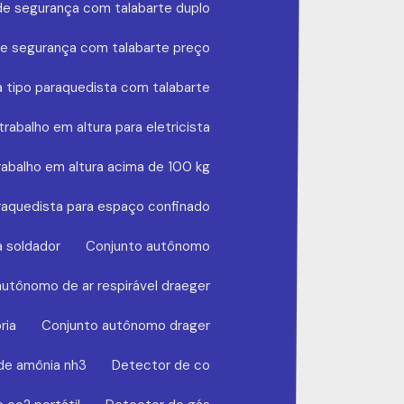
de segurança com talabarte duplo
de segurança com talabarte preço
 tipo paraquedista com talabarte
rabalho em altura para eletricista
rabalho em altura acima de 100 kg
raquedista para espaço confinado
a soldador
Conjunto autônomo
utônomo de ar respirável draeger
ria
Conjunto autônomo drager
de amônia nh3
Detector de co