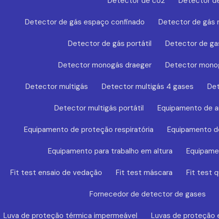
Detector de co2
Detector de
Detector de gás espaço confinado
Detector de gás
Detector de gás portátil
Detector de ga
Detector monogás draeger
Detector mono
Detector multigás
Detector multigás 4 gases
Det
Detector multigás portátil
Equipamento de a
Equipamento de proteção respiratória
Equipamento de
Equipamento para trabalho em altura
Equipamen
Fit test ensaio de vedação
Fit test máscara
Fit test q
Fornecedor de detector de gases
Luva de proteção térmica impermeável
Luvas de proteção 