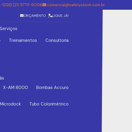
5-1212
(21) 97711-6006
comercial@safetystorm.com.br
ORÇAMENTO
LIGUE JÁ!
Serviços
o
Treinamentos
Consultoria
ás
X-AM 8000
Bombas Accuro
 Microdock
Tubo Colorimétrico