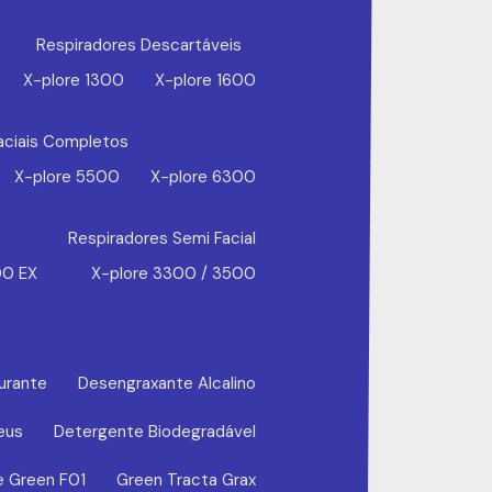
Respiradores Descartáveis
X-plore 1300
X-plore 1600
aciais Completos
X-plore 5500
X-plore 6300
Respiradores Semi Facial
00 EX
X-plore 3300 / 3500
urante
Desengraxante Alcalino
eus
Detergente Biodegradável
e Green F01
Green Tracta Grax