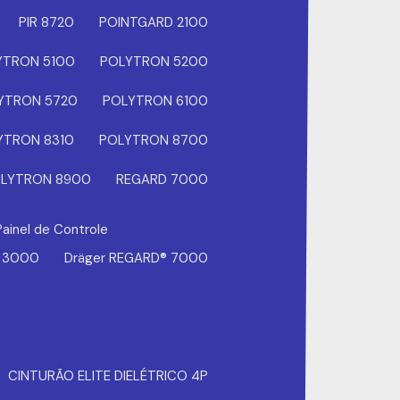
PIR 8720
POINTGARD 2100
YTRON 5100
POLYTRON 5200
YTRON 5720
POLYTRON 6100
YTRON 8310
POLYTRON 8700
LYTRON 8900
REGARD 7000
Painel de Controle
® 3000
Dräger REGARD® 7000
CINTURÃO ELITE DIELÉTRICO 4P