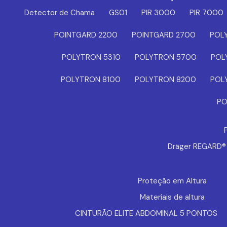
Detector de Chama
GS01
PIR 3000
PIR 7000
POINTGARD 2200
POINTGARD 2700
POL
POLYTRON 5310
POLYTRON 5700
POL
POLYTRON 8100
POLYTRON 8200
POL
PO
Dräger REGARD
Proteção em Altura
Materiais de altura
CINTURÃO ELITE ABDOMINAL 5 PONTOS