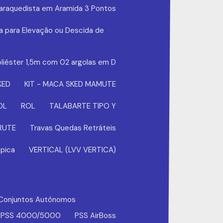
Paraquedista em Aramida 3 Pontos
a para Elevação ou Descida de
liéster 1,5m com 02 argolas em D
KED
KIT - MACA SKED MAMUTE
OL
ROL
TALABARTE TIPO Y
BRUTE
Travas Quedas Retráteis
pica
VERTICAL (LVV VERTICA)
Conjuntos Autônomos
PSS 4000/5000
PSS AirBoss