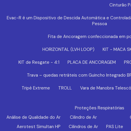
Cinturão 
Evac-R é um Dispositivo de Descida Automática e Controlad
Pessoa
Fita de Ancoragem confeccionada em po
HORIZONTAL (LVH LOOP)
KIT - MACA S
KIT de Resgate - 4:1
PLACA DE ANCORAGEM
PR
Trava – quedas retráteis com Guincho Integrado 
Tripé Extreme
TROLL
Vara de Manobra Telescó
Proteções Respiratórias
Análise de Qualidade do Ar
Cilindro de Ar
Aerotest Simultan HP
Cilindros de Ar
PAS Lite