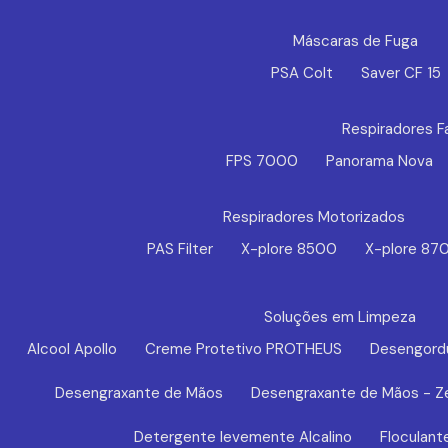
Máscaras de Fuga
PSA Colt
Saver CF 15
Respiradores F
FPS 7000
Panorama Nova
Respiradores Motorizados
PAS Filter
X-plore 8500
X-plore 87
Soluções em Limpeza
Alcool Apollo
Creme Protetivo PROTHEUS
Desengord
Desengraxante de Mãos
Desengraxante de Mãos - Z
Detergente levemente Alcalino
Floculant