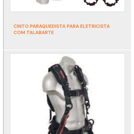
Cinto para trabalho em altura acima de 100 kg
Cinto paraquedista para eletricista com talabarte
CINTO PARAQUEDISTA PARA ELETRICISTA
Cinto paraquedista para espaço confinado
COM TALABARTE
Cinto paraquedista para solda
Cinto paraquedista para soldador
Conjunto autônomo
Conjunto autônomo de ar respirável
Conjunto autônomo de ar respirável draeger
Conjunto autônomo de proteção respiratória
Conjunto autônomo drager
Conjunto autônomo para espaço confinado
Detector de amônia nh3