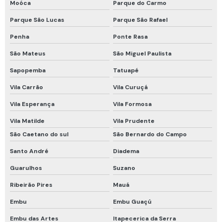
Moóca
Parque do Carmo
Trava quedas retrátil 6 metros
Parque São Lucas
Parque São Rafael
Tubos colorimétricos
Penha
Ponte Rasa
Tubos colorimétricos draeger
São Mateus
São Miguel Paulista
Venda de detector de gás
Sapopemba
Tatuapé
Vestimenta de proteção química tipo 5 e 6
Vila Carrão
Vila Curuçá
Vestimenta proteção química
Vila Esperança
Vila Formosa
Conjunto de respiração autônomo
Vila Matilde
Vila Prudente
São Caetano do sul
São Bernardo do Campo
Equipamento de medição de espaço confinado
Santo André
Diadema
Equipamento de ventilação para espaço confinado
Guarulhos
Suzano
Equipamentos de espaço confinado
Ribeirão Pires
Mauá
Equipamentos de resgate espaço confinado
Embu
Embu Guaçú
Equipamentos de segurança para espaço confinado
Embu das Artes
Itapecerica da Serra