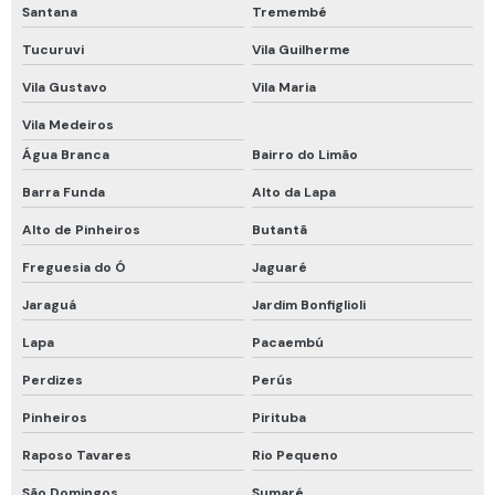
Maca mamute rígida
Santana
Tremembé
Macacão de proteção química
Tucuruvi
Vila Guilherme
Manutenção de cilindros de ar respirável
Vila Gustavo
Vila Maria
Manutenção de detector de gases
Vila Medeiros
Água Branca
Bairro do Limão
Máscara de fuga
Barra Funda
Alto da Lapa
Máscara de fuga drager
Alto de Pinheiros
Butantã
Máscara de fuga mina subterrânea
Freguesia do Ó
Jaguaré
Máscara descartável pff2
Jaraguá
Jardim Bonfiglioli
Máscara descartável pff2 com carvão ativado
Lapa
Pacaembú
Máscara descartável pff2 n95
Perdizes
Perús
Proteção em altura cinto de segurança
Pinheiros
Pirituba
Proteção química tipo 5 e 6
Raposo Tavares
Rio Pequeno
Proteção respiratória
São Domingos
Sumaré