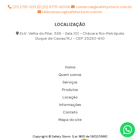
Higienização de máscara semi facial
(21) 2715-1212
(21) 97711-6006
comercial@safetystorm.com.br
faleconosco@safetystorm.com.br
Analisador de poeira
LOCALIZAÇÃO
Analisador partículas de poeira
Estr. Velha do Pilar, 536 - Sala 101 - Chácara Rio-Petrópolis
Aparelho multigás espaço confinado
Duque de Caxias/RJ - CEP: 25230-610
Capuz de ar respirável
Capuz de proteção respiratória
Home
Capuz para ar comprimido
Quem somos
Serviços
Capuz para linha de ar
Produtos
Capuz para sistema de ar respirável
Locação
Informações
Contador de partículas de poeira
Contato
Detector multigás preço
Mapa do site
Empresa de detector multigás
Copyright © Safety Storm. (Lei 9610 de 19/02/1998)
Empresa de mangueiras para ar respirável