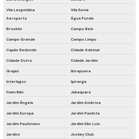
Proteção respiratória drager
Vila Leopoldina
Vila Sonia
Proteção respiratória para espaço confinado
Aeroporto
Água Funda
Proteção respiratória para fumos metálicos
Brooklin
Campo Belo
Campo Grande
Campo Limpo
Proteção respiratória para soldador
Capão Redondo
Cidade Ademar
Recarga de cilindro de ar respirável
Cidade Dutra
Cidade Jardim
Respirador de fuga
Grajaú
Ibirapuera
Respirador de fuga com filtro
Interlagos
Ipiranga
Respirador descartável epi
Itaim Bibi
Jabaquara
Respirador descartável pff2 vo carvão ativado
Jardim Ângela
Jardim América
Respirador facial completo
Jardim Europa
Jardim Paulista
Respirador facial inteira
Jardim Paulistano
Jardim São Luiz
Respirador motorizado drager
Jardins
Jockey Club