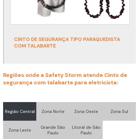
Detector multigás
Detector multigás 4 gases
Detector multigás espaço confinado
CINTO DE SEGURANÇA TIPO PARAQUEDISTA
Detector multigás portátil
COM TALABARTE
Equipamento de ancoragem para trabalho em altura
Equipamento de proteção respiratória
Regiões onde a Safety Storm atende Cinto de
Equipamento de proteção respiratória autônoma
segurança com talabarte para eletricista:
Equipamento para trabalho em altura
Equipamentos de proteção respiratória epr
Fit test ensaio de vedação
Região Central
Zona Norte
Zona Oeste
Zona Sul
Fit test máscara
Grande São
Litoral de São
Zona Leste
Paulo
Paulo
Fit test qualitativo