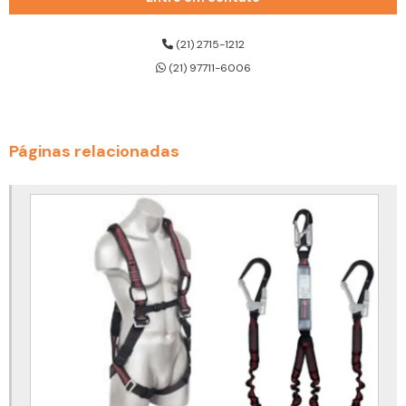
Cilindro de ar respirável 300 bar
Cilindro de ar respirável dräger
(21) 2715-1212
(21) 97711-6006
Cinto de segurança 3 pontos
Cinto de segurança 3 pontos para trabalho em altura
Cinto de segurança altura
Páginas relacionadas
Cinto de segurança com talabarte
Cinto de segurança com talabarte duplo
Cinto de segurança com talabarte para eletricista
Cinto de segurança com talabarte preço
Cinto de segurança tipo paraquedista
Cinto de segurança tipo paraquedista com talabarte
Cinto de segurança trabalho em altura
Cinto de segurança trabalho em altura para eletricista