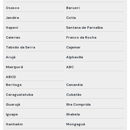
Roupa de bombeiro
Osasco
Barueri
Vestimenta de bombeiro
Jandira
Cotia
Cadastro de espaço confinado
Itapevi
Santana de Parnaíba
Calibração rbc
Caierias
Franco da Rocha
Calibração rbc e rastreável
Taboão da Serra
Cajamar
Cilindro calibração 4 gases
Arujá
Alphaville
Curso de detecção de gases
Mairiporã
ABC
Curso de proteção respiratória
ABCD
Bertioga
Cananéia
Curso programa de proteção respiratória
Caraguatatuba
Cubatão
Detector fixo de gases
Guarujá
Ilha Comprida
Empatamento de mangueiras
Iguape
Ilhabela
Inspeção em compressores de ar
Itanhaém
Mongaguá
Kit calibração com cilindro 4 gases