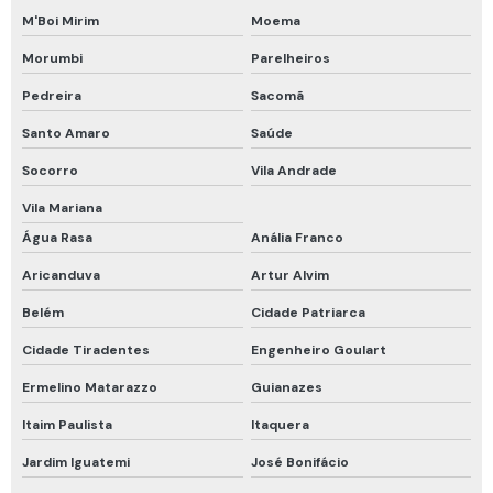
Respirador motorizado epi
M'Boi Mirim
Moema
Respirador purificador de ar motorizado
Morumbi
Parelheiros
Respirador semi facial com cartucho
Pedreira
Sacomã
Respirador semi facial com filtro
Santo Amaro
Saúde
Respirador semi facial com filtro químico
Socorro
Vila Andrade
Respirador semi facial para vapores orgânicos
Vila Mariana
Água Rasa
Anália Franco
Roupa de proteção química
Aricanduva
Artur Alvim
Roupa de proteção química nível a
Belém
Cidade Patriarca
Talabarte de segurança
Cidade Tiradentes
Engenheiro Goulart
Talabarte de segurança com absorvedor de energia
Ermelino Matarazzo
Guianazes
Teste hidrostático cilindro de ar respirável
Itaim Paulista
Itaquera
Trava quedas retrátil
Jardim Iguatemi
José Bonifácio
Trava quedas retrátil 10m