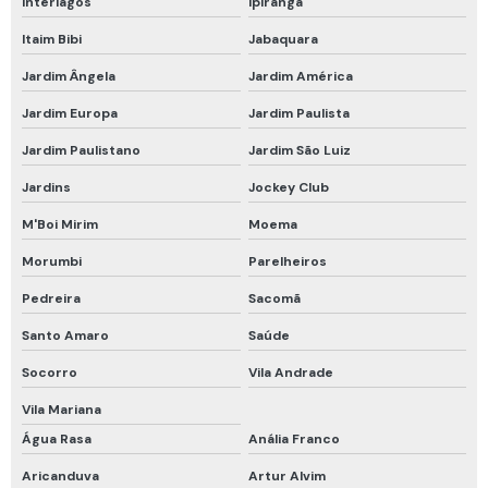
Interlagos
Ipiranga
Respirador motorizado epi
Itaim Bibi
Jabaquara
Respirador purificador de ar motorizado
Jardim Ângela
Jardim América
Respirador semi facial com cartucho
Jardim Europa
Jardim Paulista
Respirador semi facial com filtro
Jardim Paulistano
Jardim São Luiz
Respirador semi facial com filtro químico
Jardins
Jockey Club
Respirador semi facial para vapores orgânicos
M'Boi Mirim
Moema
Roupa de proteção química
Morumbi
Parelheiros
Roupa de proteção química nível a
Pedreira
Sacomã
Talabarte de segurança
Santo Amaro
Saúde
Talabarte de segurança com absorvedor de energia
Socorro
Vila Andrade
Teste hidrostático cilindro de ar respirável
Vila Mariana
Água Rasa
Anália Franco
Trava quedas retrátil
Aricanduva
Artur Alvim
Trava quedas retrátil 10m