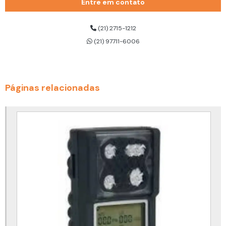
Entre em contato
Cilindro de ar respirável 300 bar
Cilindro de ar respirável dräger
(21) 2715-1212
(21) 97711-6006
Cinto de segurança 3 pontos
Cinto de segurança 3 pontos para trabalho em altura
Cinto de segurança altura
Páginas relacionadas
Cinto de segurança com talabarte
Cinto de segurança com talabarte duplo
Cinto de segurança com talabarte para eletricista
Cinto de segurança com talabarte preço
Cinto de segurança tipo paraquedista
Cinto de segurança tipo paraquedista com talabarte
Cinto de segurança trabalho em altura
Cinto de segurança trabalho em altura para eletricista