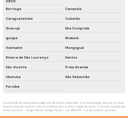
ABCD
Bertioga
Cananéia
Linha de vida horizontal temporária
Caraguatatuba
Cubatão
Linha de vida temporária
Guarujá
Ilha Comprida
Mangueira de ar respirável
Iguape
Ilhabela
Manutenção de compressor de ar
Itanhaém
Mongaguá
Teste de qualidade do ar
Riviera de São Lourenço
Santos
Treinamento de proteção respiratória
São Vicente
Praia Grande
Roupa de aproximação para combate a incêndio
Ubatuba
São Sebastião
Inspeção de conjunto autônomo
Peruíbe
Manutenção de conjunto autônomo
Higienização de conjunto autônomo
O conteúdo do texto desta página é de direito reservado. Sua reprodução, parcial ou total,
mesmo citando nossos links, é proibida sem a autorização do autor. Crime de violação de
direito autoral – artigo 184 do Código Penal –
Lei 9610/98 - Lei de direitos autorais
.
Empatamento de mangueiras de ar respirável
Higienização de máscara facial completa