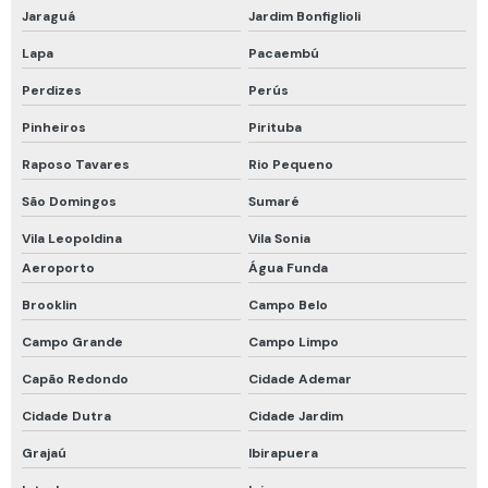
Jaraguá
Jardim Bonfiglioli
Proteção respiratória drager
Lapa
Pacaembú
Proteção respiratória para espaço confinado
Perdizes
Perús
Proteção respiratória para fumos metálicos
Pinheiros
Pirituba
Proteção respiratória para soldador
Raposo Tavares
Rio Pequeno
Recarga de cilindro de ar respirável
São Domingos
Sumaré
Respirador de fuga
Vila Leopoldina
Vila Sonia
Respirador de fuga com filtro
Aeroporto
Água Funda
Respirador descartável epi
Brooklin
Campo Belo
Campo Grande
Campo Limpo
Respirador descartável pff2 vo carvão ativado
Capão Redondo
Cidade Ademar
Respirador facial completo
Cidade Dutra
Cidade Jardim
Respirador facial inteira
Grajaú
Ibirapuera
Respirador motorizado drager