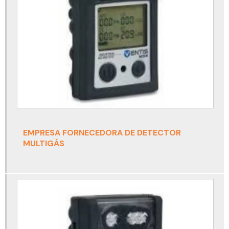
Detector de co
Detector de co2
Detector de co2 portátil
Detector de gás
Detector de gás espaço confinado
Detector de gás monogás
Detector de gás nh3
EMPRESA FORNECEDORA DE DETECTOR
Detector de gás portátil
MULTIGÁS
Detector de gases drager
Detector monogás
Detector monogás draeger
Detector monogás h2s