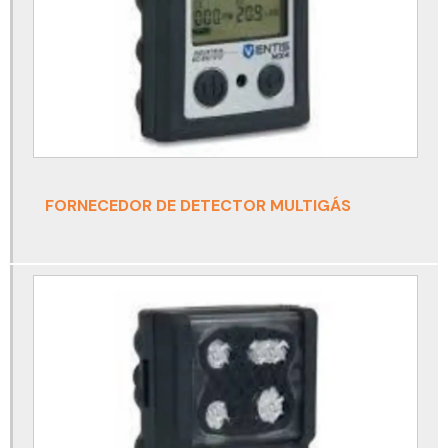
Cinto para trabalho em altura acima de 100 kg
Cinto paraquedista para eletricista com talabarte
Cinto paraquedista para espaço confinado
Cinto paraquedista para solda
Cinto paraquedista para soldador
FORNECEDOR DE DETECTOR MULTIGÁS
Conjunto autônomo
Conjunto autônomo de ar respirável
Conjunto autônomo de ar respirável draeger
Conjunto autônomo de proteção respiratória
Conjunto autônomo drager
Conjunto autônomo para espaço confinado
Detector de amônia nh3