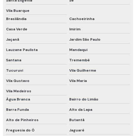
Santa Efigênia
Sé
Maca mamute rígida
Vila Buarque
Macacão de proteção química
Brasilândia
Cachoeirinha
Manutenção de cilindros de ar respirável
Casa Verde
Imirim
Manutenção de detector de gases
Jaçanã
Jardim São Paulo
Máscara de fuga
Lauzane Paulista
Mandaqui
Máscara de fuga drager
Santana
Tremembé
Máscara de fuga mina subterrânea
Tucuruvi
Vila Guilherme
Máscara descartável pff2
Vila Gustavo
Vila Maria
Máscara descartável pff2 com carvão ativado
Vila Medeiros
Água Branca
Bairro do Limão
Máscara descartável pff2 n95
Barra Funda
Alto da Lapa
Proteção em altura cinto de segurança
Alto de Pinheiros
Butantã
Proteção química tipo 5 e 6
Freguesia do Ó
Jaguaré
Proteção respiratória