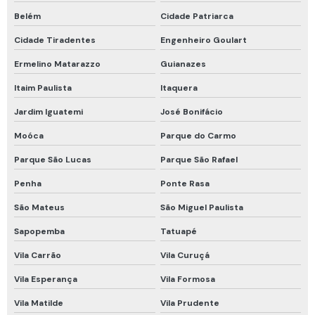
Belém
Cidade Patriarca
Trava quedas retrátil 6 metros
Cidade Tiradentes
Engenheiro Goulart
Tubos colorimétricos
Ermelino Matarazzo
Guianazes
Tubos colorimétricos draeger
Itaim Paulista
Itaquera
Venda de detector de gás
Jardim Iguatemi
José Bonifácio
Vestimenta de proteção química tipo 5 e 6
Moóca
Parque do Carmo
Vestimenta proteção química
Parque São Lucas
Parque São Rafael
Conjunto de respiração autônomo
Penha
Ponte Rasa
Equipamento de medição de espaço confinado
São Mateus
São Miguel Paulista
Equipamento de ventilação para espaço confinado
Sapopemba
Tatuapé
Equipamentos de espaço confinado
Vila Carrão
Vila Curuçá
Equipamentos de resgate espaço confinado
Vila Esperança
Vila Formosa
Equipamentos de segurança para espaço confinado
Vila Matilde
Vila Prudente