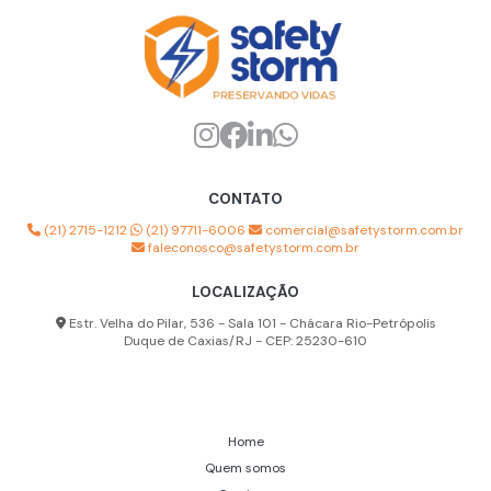
Higienização de máscara semi facial
Analisador de poeira
Analisador partículas de poeira
Aparelho multigás espaço confinado
Capuz de ar respirável
CONTATO
Capuz de proteção respiratória
(21) 2715-1212
(21) 97711-6006
comercial@safetystorm.com.br
faleconosco@safetystorm.com.br
Capuz para ar comprimido
LOCALIZAÇÃO
Capuz para linha de ar
Estr. Velha do Pilar, 536 - Sala 101 - Chácara Rio-Petrópolis
Capuz para sistema de ar respirável
Duque de Caxias/RJ - CEP: 25230-610
Contador de partículas de poeira
Detector multigás preço
Home
Empresa de detector multigás
Quem somos