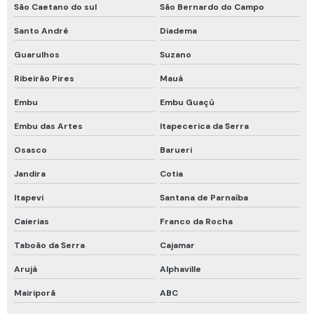
São Caetano do sul
São Bernardo do Campo
Roupa de bombeiro
Santo André
Diadema
Vestimenta de bombeiro
Guarulhos
Suzano
Cadastro de espaço confinado
Ribeirão Pires
Mauá
Calibração rbc
Embu
Embu Guaçú
Calibração rbc e rastreável
Embu das Artes
Itapecerica da Serra
Cilindro calibração 4 gases
Osasco
Barueri
Curso de detecção de gases
Jandira
Cotia
Curso de proteção respiratória
Itapevi
Santana de Parnaíba
Curso programa de proteção respiratória
Caierias
Franco da Rocha
Detector fixo de gases
Taboão da Serra
Cajamar
Empatamento de mangueiras
Arujá
Alphaville
Inspeção em compressores de ar
Mairiporã
ABC
Kit calibração com cilindro 4 gases