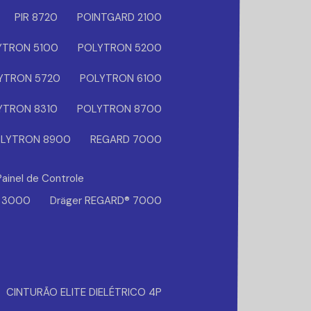
PIR 8720
POINTGARD 2100
YTRON 5100
POLYTRON 5200
YTRON 5720
POLYTRON 6100
YTRON 8310
POLYTRON 8700
LYTRON 8900
REGARD 7000
Painel de Controle
® 3000
Dräger REGARD® 7000
CINTURÃO ELITE DIELÉTRICO 4P