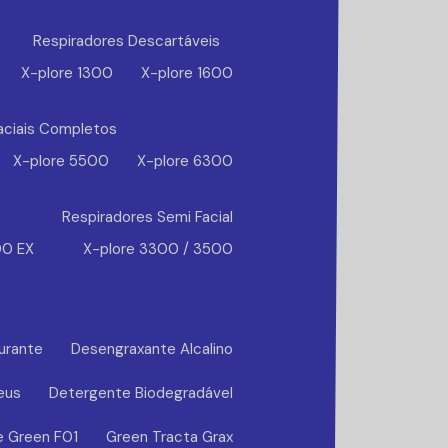
Respiradores Descartáveis
X-plore 1300
X-plore 1600
aciais Completos
X-plore 5500
X-plore 6300
Respiradores Semi Facial
00 EX
X-plore 3300 / 3500
urante
Desengraxante Alcalino
eus
Detergente Biodegradável
e Green F01
Green Tracta Grax