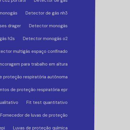
 co2 portátil
Detector de gás
 monogás
Detector de gás nh3
ses drager
Detector monogás
gás h2s
Detector monogás o2
ector multigás espaço confinado
ncoragem para trabalho em altura
 proteção respiratória autônoma
tos de proteção respiratória epr
ualitativo
Fit test quantitativo
Fornecedor de luvas de proteção
epi
Luvas de proteção química