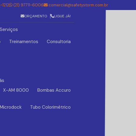
5-1212
(21) 97711-6006
comercial@safetystorm.com.br
ORÇAMENTO
LIGUE JÁ!
Serviços
o
Treinamentos
Consultoria
ás
X-AM 8000
Bombas Accuro
 Microdock
Tubo Colorimétrico