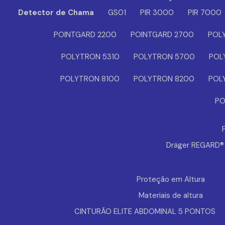
Detector de Chama
GS01
PIR 3000
PIR 7000
POINTGARD 2200
POINTGARD 2700
POL
POLYTRON 5310
POLYTRON 5700
POL
POLYTRON 8100
POLYTRON 8200
POL
PO
Dräger REGARD
Proteção em Altura
Materiais de altura
CINTURÃO ELITE ABDOMINAL 5 PONTOS