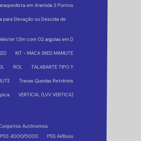
Paraquedista em Aramida 3 Pontos
a para Elevação ou Descida de
liéster 1,5m com 02 argolas em D
KED
KIT - MACA SKED MAMUTE
OL
ROL
TALABARTE TIPO Y
BRUTE
Travas Quedas Retráteis
pica
VERTICAL (LVV VERTICA)
Conjuntos Autônomos
PSS 4000/5000
PSS AirBoss