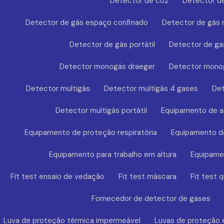
Detector de co2
Detector de
Detector de gás espaço confinado
Detector de gás
Detector de gás portátil
Detector de ga
Detector monogás draeger
Detector mono
Detector multigás
Detector multigás 4 gases
Det
Detector multigás portátil
Equipamento de a
Equipamento de proteção respiratória
Equipamento de
Equipamento para trabalho em altura
Equipamen
Fit test ensaio de vedação
Fit test máscara
Fit test q
Fornecedor de detector de gases
Luva de proteção térmica impermeável
Luvas de proteção 