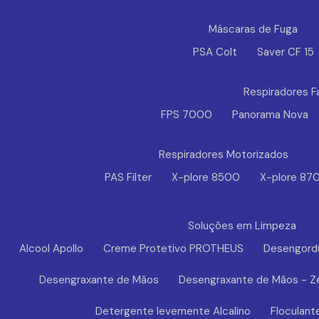
Máscaras de Fuga
PSA Colt
Saver CF 15
Respiradores F
FPS 7000
Panorama Nova
Respiradores Motorizados
PAS Filter
X-plore 8500
X-plore 87
Soluções em Limpeza
Alcool Apollo
Creme Protetivo PROTHEUS
Desengord
Desengraxante de Mãos
Desengraxante de Mãos - Z
Detergente levemente Alcalino
Floculant