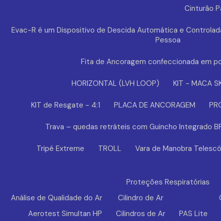
Cinturão 
Evac-R é um Dispositivo de Descida Automática e Controlad
Pessoa
Fita de Ancoragem confeccionada em po
HORIZONTAL (LVH LOOP)
KIT - MACA S
KIT de Resgate - 4:1
PLACA DE ANCORAGEM
PR
Trava – quedas retráteis com Guincho Integrado 
Tripé Extreme
TROLL
Vara de Manobra Telescó
Proteções Respiratórias
Análise de Qualidade do Ar
Cilindro de Ar
Aerotest Simultan HP
Cilindros de Ar
PAS Lite