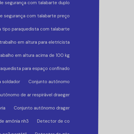
de segurança com talabarte duplo
de segurança com talabarte preço
 tipo paraquedista com talabarte
rabalho em altura para eletricista
rabalho em altura acima de 100 kg
raquedista para espaço confinado
a soldador
Conjunto autônomo
utônomo de ar respirável draeger
ria
Conjunto autônomo drager
de amônia nh3
Detector de co