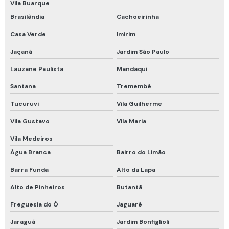
Luva de proteção térmica impermeável
Vila Buarque
Brasilândia
Cachoeirinha
Luvas de proteção epi
Casa Verde
Imirim
Luvas de proteção química
Jaçanã
Jardim São Paulo
Luvas de proteção térmica
Lauzane Paulista
Mandaqui
Luvas para proteção das mãos contra agentes abrasivos e escoriantes
Santana
Tremembé
Luvas para proteção das mãos contra agentes biológicos
Tucuruvi
Vila Guilherme
Luvas para proteção das mãos contra agentes cortantes e perfurantes
Vila Gustavo
Vila Maria
Luvas para proteção das mãos contra agentes químicos
Vila Medeiros
Luvas proteção térmica calor
Água Branca
Bairro do Limão
Maca mamute rígida
Barra Funda
Alto da Lapa
Macacão de proteção química
Alto de Pinheiros
Butantã
Manutenção de cilindros de ar respirável
Freguesia do Ó
Jaguaré
Manutenção de detector de gases
Jaraguá
Jardim Bonfiglioli