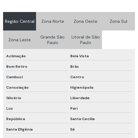
Detector multigás portátil
Equipamento de ancoragem para trabalho em altura
Região Central
Zona Norte
Zona Oeste
Zona Sul
Equipamento de proteção respiratória
Grande São
Litoral de São
Equipamento de proteção respiratória autônoma
Zona Leste
Paulo
Paulo
Equipamento para trabalho em altura
Aclimação
Bela Vista
Equipamentos de proteção respiratória epr
Bom Retiro
Brás
Fit test ensaio de vedação
Cambuci
Centro
Fit test máscara
Consolação
Higienópolis
Fit test qualitativo
Glicério
Liberdade
Fit test quantitativo
Luz
Pari
Fornecedor de detector de gases
República
Santa Cecília
Fornecedor de luvas de proteção
Santa Efigênia
Sé