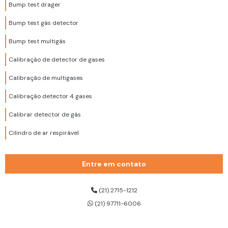
Bump test drager
Bump test gás detector
Bump test multigás
Calibração de detector de gases
Calibração de multigases
Calibração detector 4 gases
Calibrar detector de gás
Cilindro de ar respirável
Cilindro de ar respirável 200 bar
Entre em contato
Cilindro de ar respirável 300 bar
Cilindro de ar respirável dräger
(21) 2715-1212
(21) 97711-6006
Cinto de segurança 3 pontos
Cinto de segurança 3 pontos para trabalho em altura