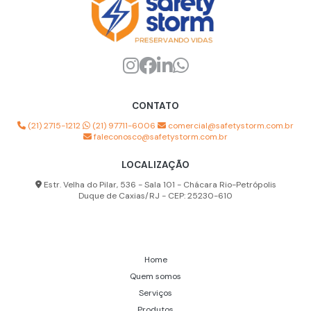
Manutenção de compressor de ar
Teste de qualidade do ar
Treinamento de proteção respiratória
Roupa de aproximação para combate a incêndio
CONTATO
Inspeção de conjunto autônomo
(21) 2715-1212
(21) 97711-6006
comercial@safetystorm.com.br
Manutenção de conjunto autônomo
faleconosco@safetystorm.com.br
Higienização de conjunto autônomo
LOCALIZAÇÃO
Empatamento de mangueiras de ar respirável
Estr. Velha do Pilar, 536 - Sala 101 - Chácara Rio-Petrópolis
Duque de Caxias/RJ - CEP: 25230-610
Higienização de máscara facial completa
Higienização de máscara semi facial
Analisador de poeira
Home
Quem somos
Analisador partículas de poeira
Serviços
Aparelho multigás espaço confinado
Produtos