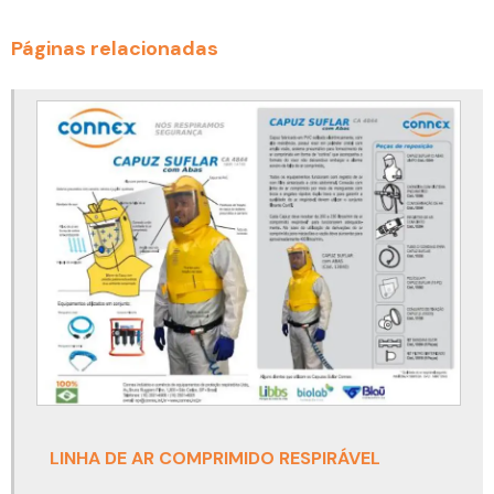
Cinto de segurança altura
Páginas relacionadas
Cinto de segurança com talabarte
Cinto de segurança com talabarte duplo
Cinto de segurança com talabarte para eletricista
Cinto de segurança com talabarte preço
Cinto de segurança tipo paraquedista
Cinto de segurança tipo paraquedista com talabarte
Cinto de segurança trabalho em altura
Cinto de segurança trabalho em altura para eletricista
Cinto para trabalho em altura acima de 100 kg
Cinto paraquedista para eletricista com talabarte
LINHA DE AR COMPRIMIDO RESPIRÁVEL
Cinto paraquedista para espaço confinado