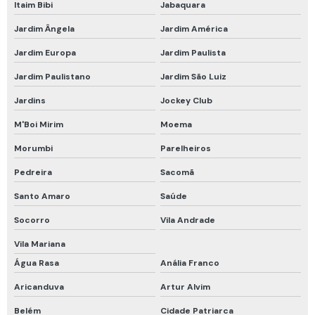
Proteção respiratória para soldador
Itaim Bibi
Jabaquara
Jardim Ângela
Jardim América
Recarga de cilindro de ar respirável
Jardim Europa
Jardim Paulista
Respirador de fuga
Jardim Paulistano
Jardim São Luiz
Respirador de fuga com filtro
Jardins
Jockey Club
Respirador descartável epi
M'Boi Mirim
Moema
Respirador descartável pff2 vo carvão ativado
Morumbi
Parelheiros
Respirador facial completo
Pedreira
Sacomã
Respirador facial inteira
Santo Amaro
Saúde
Respirador motorizado drager
Socorro
Vila Andrade
Respirador motorizado epi
Vila Mariana
Respirador purificador de ar motorizado
Água Rasa
Anália Franco
Respirador semi facial com cartucho
Aricanduva
Artur Alvim
Respirador semi facial com filtro
Belém
Cidade Patriarca