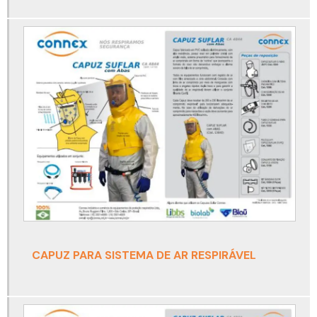
Cinto paraquedista para solda
Cinto paraquedista para soldador
Conjunto autônomo
Conjunto autônomo de ar respirável
Conjunto autônomo de ar respirável draeger
Conjunto autônomo de proteção respiratória
Conjunto autônomo drager
Conjunto autônomo para espaço confinado
Detector de amônia nh3
Detector de co
CAPUZ PARA SISTEMA DE AR RESPIRÁVEL
Detector de co2
Detector de co2 portátil
Detector de gás