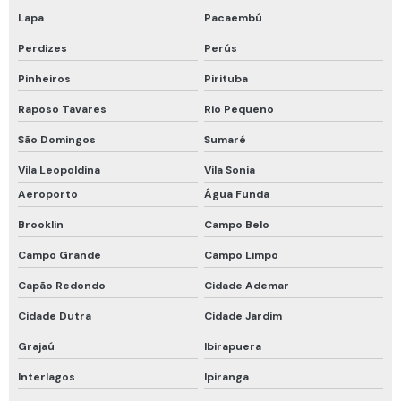
Lapa
Pacaembú
Máscara de fuga
Perdizes
Perús
Máscara de fuga drager
Pinheiros
Pirituba
Máscara de fuga mina subterrânea
Raposo Tavares
Rio Pequeno
Máscara descartável pff2
São Domingos
Sumaré
Máscara descartável pff2 com carvão ativado
Vila Leopoldina
Vila Sonia
Máscara descartável pff2 n95
Aeroporto
Água Funda
Proteção em altura cinto de segurança
Brooklin
Campo Belo
Proteção química tipo 5 e 6
Campo Grande
Campo Limpo
Proteção respiratória
Capão Redondo
Cidade Ademar
Proteção respiratória drager
Cidade Dutra
Cidade Jardim
Proteção respiratória para espaço confinado
Grajaú
Ibirapuera
Proteção respiratória para fumos metálicos
Interlagos
Ipiranga