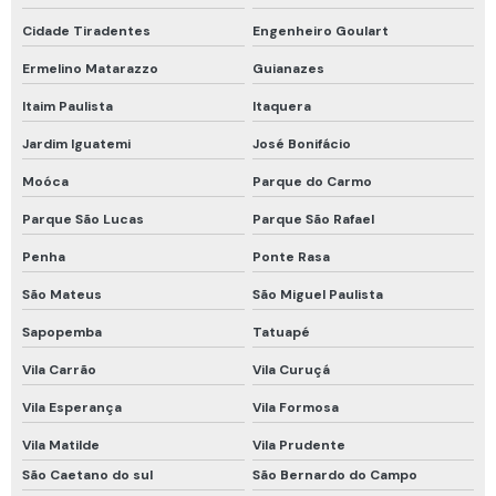
Respirador semi facial com filtro químico
Cidade Tiradentes
Engenheiro Goulart
Respirador semi facial para vapores orgânicos
Ermelino Matarazzo
Guianazes
Itaim Paulista
Itaquera
Roupa de proteção química
Jardim Iguatemi
José Bonifácio
Roupa de proteção química nível a
Moóca
Parque do Carmo
Talabarte de segurança
Parque São Lucas
Parque São Rafael
Talabarte de segurança com absorvedor de energia
Penha
Ponte Rasa
Teste hidrostático cilindro de ar respirável
São Mateus
São Miguel Paulista
Trava quedas retrátil
Sapopemba
Tatuapé
Trava quedas retrátil 10m
Vila Carrão
Vila Curuçá
Trava quedas retrátil 6 metros
Vila Esperança
Vila Formosa
Tubos colorimétricos
Vila Matilde
Vila Prudente
Tubos colorimétricos draeger
São Caetano do sul
São Bernardo do Campo