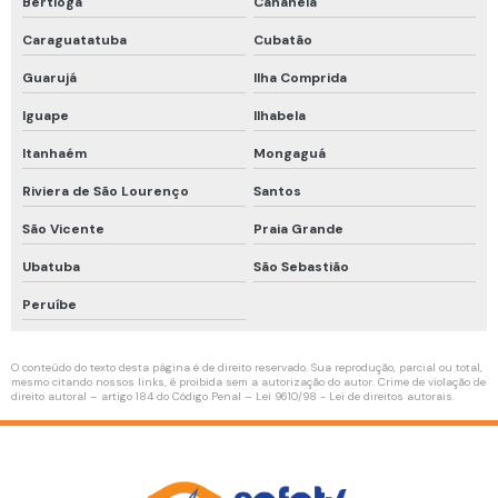
Bertioga
Cananéia
Calibração rbc e rastreável
Caraguatatuba
Cubatão
Cilindro calibração 4 gases
Guarujá
Ilha Comprida
Curso de detecção de gases
Iguape
Ilhabela
Curso de proteção respiratória
Itanhaém
Mongaguá
Riviera de São Lourenço
Santos
Curso programa de proteção respiratória
São Vicente
Praia Grande
Detector fixo de gases
Ubatuba
São Sebastião
Empatamento de mangueiras
Peruíbe
Inspeção em compressores de ar
Kit calibração com cilindro 4 gases
O conteúdo do texto desta página é de direito reservado. Sua reprodução, parcial ou total,
mesmo citando nossos links, é proibida sem a autorização do autor. Crime de violação de
Linha de vida horizontal temporária
direito autoral – artigo 184 do Código Penal –
Lei 9610/98 - Lei de direitos autorais
.
Linha de vida temporária
Mangueira de ar respirável