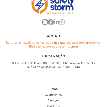
Higienização de máscara semi facial
Analisador de poeira
Analisador partículas de poeira
Aparelho multigás espaço confinado
CONTATO
Capuz de ar respirável
(21) 2715-1212
(21) 97711-6006
comercial@safetystorm.com.br
Capuz de proteção respiratória
faleconosco@safetystorm.com.br
Capuz para ar comprimido
LOCALIZAÇÃO
Capuz para linha de ar
Estr. Velha do Pilar, 536 - Sala 101 - Chácara Rio-Petrópolis
Duque de Caxias/RJ - CEP: 25230-610
Capuz para sistema de ar respirável
Contador de partículas de poeira
Detector multigás preço
Home
Quem somos
Empresa de detector multigás
Serviços
Empresa de mangueiras para ar respirável
Produtos