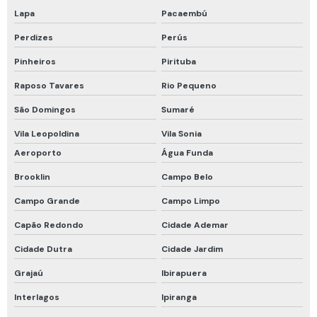
Proteção respiratória drager
Lapa
Pacaembú
Perdizes
Perús
Proteção respiratória para espaço confinado
Pinheiros
Pirituba
Proteção respiratória para fumos metálicos
Raposo Tavares
Rio Pequeno
Proteção respiratória para soldador
São Domingos
Sumaré
Recarga de cilindro de ar respirável
Vila Leopoldina
Vila Sonia
Respirador de fuga
Aeroporto
Água Funda
Respirador de fuga com filtro
Brooklin
Campo Belo
Respirador descartável epi
Campo Grande
Campo Limpo
Respirador descartável pff2 vo carvão ativado
Capão Redondo
Cidade Ademar
Respirador facial completo
Cidade Dutra
Cidade Jardim
Respirador facial inteira
Grajaú
Ibirapuera
Respirador motorizado drager
Interlagos
Ipiranga