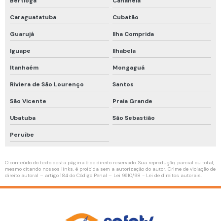
Bertioga
Cananéia
Linha de vida horizontal temporária
Caraguatatuba
Cubatão
Linha de vida temporária
Guarujá
Ilha Comprida
Mangueira de ar respirável
Iguape
Ilhabela
Manutenção de compressor de ar
Itanhaém
Mongaguá
Teste de qualidade do ar
Riviera de São Lourenço
Santos
São Vicente
Praia Grande
Treinamento de proteção respiratória
Ubatuba
São Sebastião
Roupa de aproximação para combate a incêndio
Peruíbe
Inspeção de conjunto autônomo
Manutenção de conjunto autônomo
O conteúdo do texto desta página é de direito reservado. Sua reprodução, parcial ou total,
mesmo citando nossos links, é proibida sem a autorização do autor. Crime de violação de
Higienização de conjunto autônomo
direito autoral – artigo 184 do Código Penal –
Lei 9610/98 - Lei de direitos autorais
.
Empatamento de mangueiras de ar respirável
Higienização de máscara facial completa