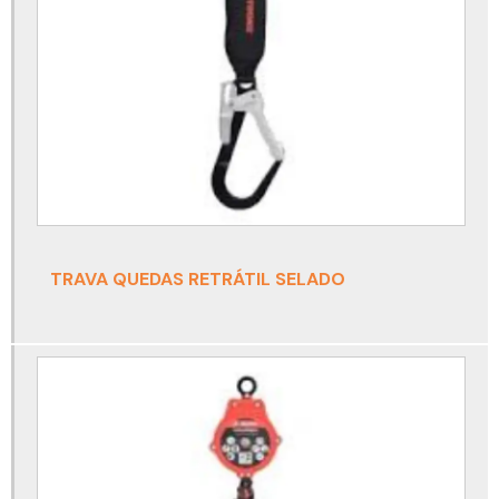
Detector de co
Detector de co2
Detector de co2 portátil
Detector de gás
Detector de gás espaço confinado
Detector de gás monogás
Detector de gás nh3
TRAVA QUEDAS RETRÁTIL SELADO
Detector de gás portátil
Detector de gases drager
Detector monogás
Detector monogás draeger
Detector monogás h2s
Detector monogás o2