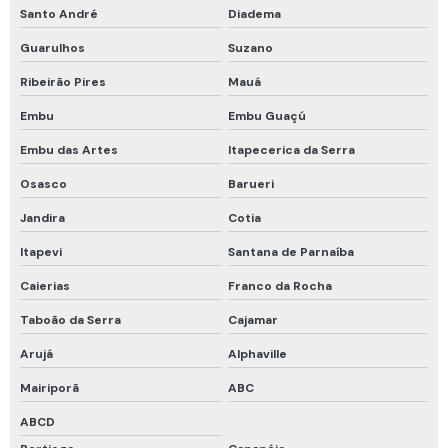
Roupa de bombeiro
Santo André
Diadema
Vestimenta de bombeiro
Guarulhos
Suzano
Cadastro de espaço confinado
Ribeirão Pires
Mauá
Calibração rbc
Embu
Embu Guaçú
Calibração rbc e rastreável
Embu das Artes
Itapecerica da Serra
Osasco
Barueri
Cilindro calibração 4 gases
Jandira
Cotia
Curso de detecção de gases
Itapevi
Santana de Parnaíba
Curso de proteção respiratória
Caierias
Franco da Rocha
Curso programa de proteção respiratória
Taboão da Serra
Cajamar
Detector fixo de gases
Arujá
Alphaville
Empatamento de mangueiras
Mairiporã
ABC
Inspeção em compressores de ar
ABCD
Kit calibração com cilindro 4 gases