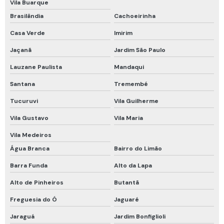
Vila Buarque
Brasilândia
Cachoeirinha
Macacão de proteção química
Casa Verde
Imirim
Manutenção de cilindros de ar respirável
Jaçanã
Jardim São Paulo
Manutenção de detector de gases
Lauzane Paulista
Mandaqui
Máscara de fuga
Santana
Tremembé
Máscara de fuga drager
Tucuruvi
Vila Guilherme
Máscara de fuga mina subterrânea
Vila Gustavo
Vila Maria
Máscara descartável pff2
Vila Medeiros
Máscara descartável pff2 com carvão ativado
Água Branca
Bairro do Limão
Máscara descartável pff2 n95
Barra Funda
Alto da Lapa
Proteção em altura cinto de segurança
Alto de Pinheiros
Butantã
Proteção química tipo 5 e 6
Freguesia do Ó
Jaguaré
Proteção respiratória
Jaraguá
Jardim Bonfiglioli