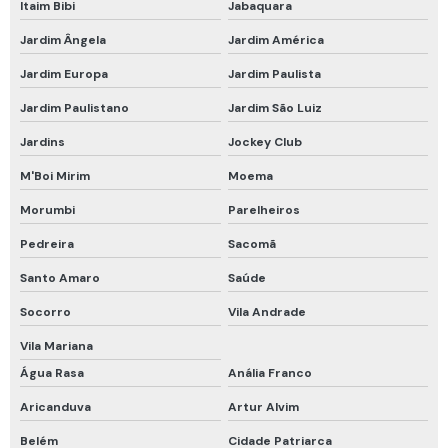
Respirador motorizado epi
Itaim Bibi
Jabaquara
Respirador purificador de ar motorizado
Jardim Ângela
Jardim América
Respirador semi facial com cartucho
Jardim Europa
Jardim Paulista
Jardim Paulistano
Jardim São Luiz
Respirador semi facial com filtro
Jardins
Jockey Club
Respirador semi facial com filtro químico
M'Boi Mirim
Moema
Respirador semi facial para vapores orgânicos
Morumbi
Parelheiros
Roupa de proteção química
Pedreira
Sacomã
Roupa de proteção química nível a
Santo Amaro
Saúde
Talabarte de segurança
Socorro
Vila Andrade
Talabarte de segurança com absorvedor de energia
Vila Mariana
Teste hidrostático cilindro de ar respirável
Água Rasa
Anália Franco
Trava quedas retrátil
Aricanduva
Artur Alvim
Trava quedas retrátil 10m
Belém
Cidade Patriarca