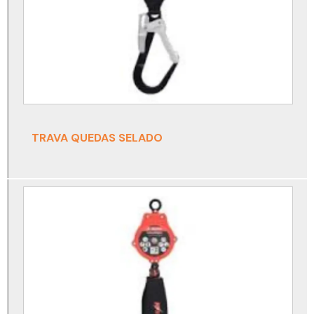
Cinto para trabalho em altura acima de 100 kg
Cinto paraquedista para eletricista com talabarte
Cinto paraquedista para espaço confinado
Cinto paraquedista para solda
Cinto paraquedista para soldador
TRAVA QUEDAS SELADO
Conjunto autônomo
Conjunto autônomo de ar respirável
Conjunto autônomo de ar respirável draeger
Conjunto autônomo de proteção respiratória
Conjunto autônomo drager
Conjunto autônomo para espaço confinado
Detector de amônia nh3