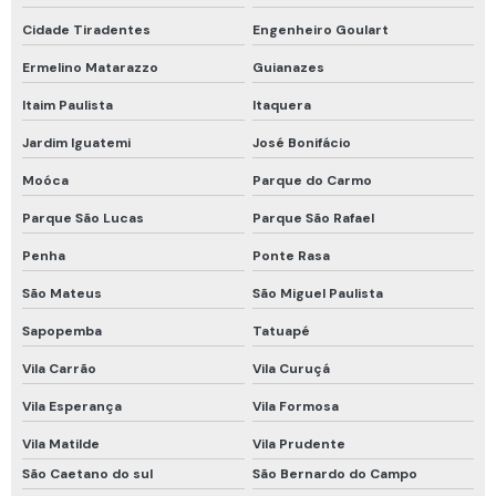
Trava quedas retrátil 6 metros
Cidade Tiradentes
Engenheiro Goulart
Tubos colorimétricos
Ermelino Matarazzo
Guianazes
Tubos colorimétricos draeger
Itaim Paulista
Itaquera
Jardim Iguatemi
José Bonifácio
Venda de detector de gás
Moóca
Parque do Carmo
Vestimenta de proteção química tipo 5 e 6
Parque São Lucas
Parque São Rafael
Vestimenta proteção química
Penha
Ponte Rasa
Conjunto de respiração autônomo
São Mateus
São Miguel Paulista
Equipamento de medição de espaço confinado
Sapopemba
Tatuapé
Equipamento de ventilação para espaço confinado
Vila Carrão
Vila Curuçá
Equipamentos de espaço confinado
Vila Esperança
Vila Formosa
Equipamentos de resgate espaço confinado
Vila Matilde
Vila Prudente
Equipamentos de segurança para espaço confinado
São Caetano do sul
São Bernardo do Campo