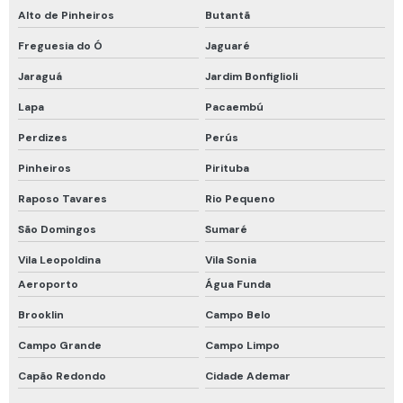
Máscara de fuga mina subterrânea
Alto de Pinheiros
Butantã
Máscara descartável pff2
Freguesia do Ó
Jaguaré
Máscara descartável pff2 com carvão ativado
Jaraguá
Jardim Bonfiglioli
Máscara descartável pff2 n95
Lapa
Pacaembú
Proteção em altura cinto de segurança
Perdizes
Perús
Proteção química tipo 5 e 6
Pinheiros
Pirituba
Proteção respiratória
Raposo Tavares
Rio Pequeno
São Domingos
Sumaré
Proteção respiratória drager
Vila Leopoldina
Vila Sonia
Proteção respiratória para espaço confinado
Aeroporto
Água Funda
Proteção respiratória para fumos metálicos
Brooklin
Campo Belo
Proteção respiratória para soldador
Campo Grande
Campo Limpo
Recarga de cilindro de ar respirável
Capão Redondo
Cidade Ademar
Respirador de fuga