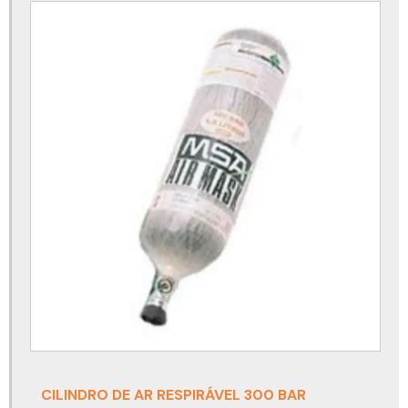
Cinto de segurança com talabarte duplo
Cinto de segurança com talabarte para eletricista
Cinto de segurança com talabarte preço
Cinto de segurança tipo paraquedista
Cinto de segurança tipo paraquedista com talabarte
Cinto de segurança trabalho em altura
Cinto de segurança trabalho em altura para eletricista
Cinto para trabalho em altura acima de 100 kg
Cinto paraquedista para eletricista com talabarte
Cinto paraquedista para espaço confinado
Cinto paraquedista para solda
Cinto paraquedista para soldador
CILINDRO DE AR RESPIRÁVEL 300 BAR
Conjunto autônomo