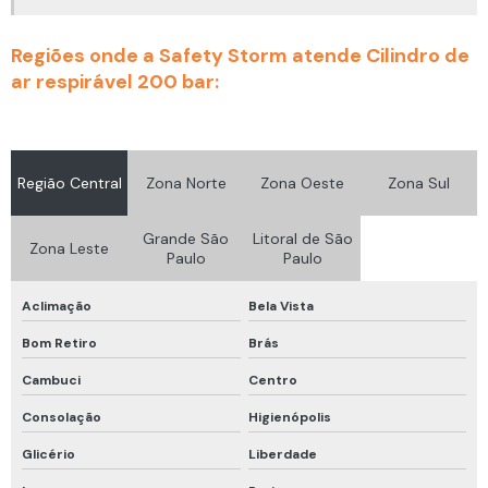
Equipamento de proteção respiratória autônoma
Regiões onde a Safety Storm atende Cilindro de
ar respirável 200 bar:
Equipamento para trabalho em altura
Equipamentos de proteção respiratória epr
Fit test ensaio de vedação
Região Central
Zona Norte
Zona Oeste
Zona Sul
Fit test máscara
Fit test qualitativo
Grande São
Litoral de São
Zona Leste
Paulo
Paulo
Fit test quantitativo
Aclimação
Bela Vista
Fornecedor de detector de gases
Bom Retiro
Brás
Fornecedor de luvas de proteção
Cambuci
Centro
Luva de proteção térmica impermeável
Consolação
Higienópolis
Luvas de proteção epi
Glicério
Liberdade
Luvas de proteção química