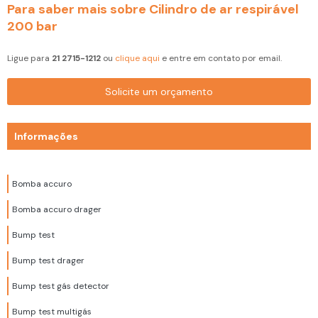
Para saber mais sobre Cilindro de ar respirável
200 bar
Ligue para
21 2715-1212
ou
clique aqui
e entre em contato por email.
Solicite um orçamento
Informações
Bomba accuro
Bomba accuro drager
Bump test
Bump test drager
Bump test gás detector
Bump test multigás