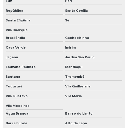
Luz
Pari
Luvas de proteção térmica
República
Santa Cecília
Luvas para proteção das mãos contra agentes abrasivos e escoriantes
Santa Efigênia
Sé
Luvas para proteção das mãos contra agentes biológicos
Vila Buarque
Luvas para proteção das mãos contra agentes cortantes e perfurantes
Brasilândia
Cachoeirinha
Luvas para proteção das mãos contra agentes químicos
Casa Verde
Imirim
Luvas proteção térmica calor
Jaçanã
Jardim São Paulo
Lauzane Paulista
Mandaqui
Maca mamute rígida
Santana
Tremembé
Macacão de proteção química
Tucuruvi
Vila Guilherme
Manutenção de cilindros de ar respirável
Vila Gustavo
Vila Maria
Manutenção de detector de gases
Vila Medeiros
Máscara de fuga
Água Branca
Bairro do Limão
Máscara de fuga drager
Barra Funda
Alto da Lapa