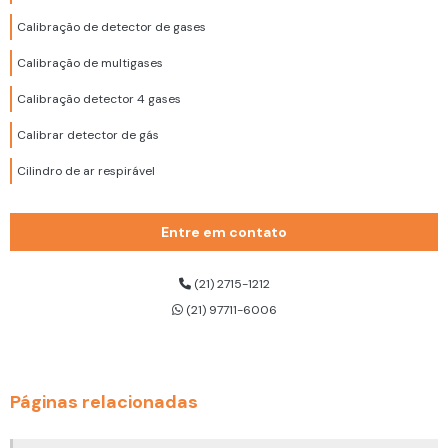
Calibração de detector de gases
Calibração de multigases
Calibração detector 4 gases
Calibrar detector de gás
Cilindro de ar respirável
Cilindro de ar respirável 200 bar
Entre em contato
Cilindro de ar respirável 300 bar
Cilindro de ar respirável dräger
(21) 2715-1212
(21) 97711-6006
Cinto de segurança 3 pontos
Cinto de segurança 3 pontos para trabalho em altura
Cinto de segurança altura
Páginas relacionadas
Cinto de segurança com talabarte