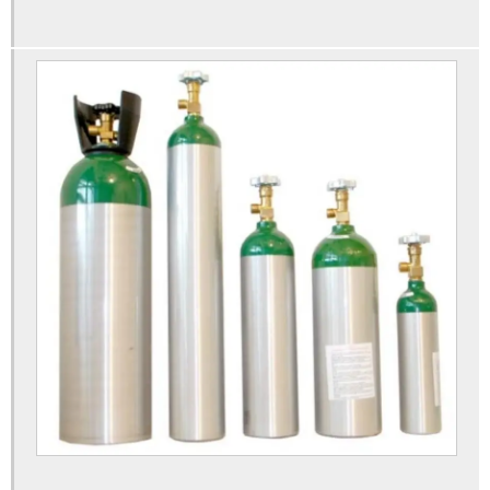
Conjunto autônomo de ar respirável
Conjunto autônomo de ar respirável draeger
Conjunto autônomo de proteção respiratória
Conjunto autônomo drager
Conjunto autônomo para espaço confinado
Detector de amônia nh3
Detector de co
Detector de co2
Detector de co2 portátil
Detector de gás
Detector de gás espaço confinado
Detector de gás monogás