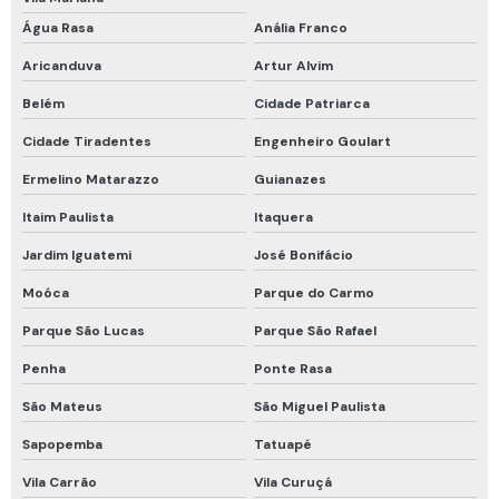
Roupa de proteção química
Água Rasa
Anália Franco
Roupa de proteção química nível a
Aricanduva
Artur Alvim
Talabarte de segurança
Belém
Cidade Patriarca
Talabarte de segurança com absorvedor de energia
Cidade Tiradentes
Engenheiro Goulart
Teste hidrostático cilindro de ar respirável
Ermelino Matarazzo
Guianazes
Trava quedas retrátil
Itaim Paulista
Itaquera
Trava quedas retrátil 10m
Jardim Iguatemi
José Bonifácio
Trava quedas retrátil 6 metros
Moóca
Parque do Carmo
Tubos colorimétricos
Parque São Lucas
Parque São Rafael
Penha
Ponte Rasa
Tubos colorimétricos draeger
São Mateus
São Miguel Paulista
Venda de detector de gás
Sapopemba
Tatuapé
Vestimenta de proteção química tipo 5 e 6
Vila Carrão
Vila Curuçá
Vestimenta proteção química