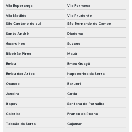
Vila Esperança
Vila Formosa
Conjunto de respiração autônomo
Vila Matilde
Vila Prudente
Equipamento de medição de espaço confinado
São Caetano do sul
São Bernardo do Campo
Equipamento de ventilação para espaço confinado
Santo André
Diadema
Equipamentos de espaço confinado
Guarulhos
Suzano
Equipamentos de resgate espaço confinado
Ribeirão Pires
Mauá
Equipamentos de segurança para espaço confinado
Embu
Embu Guaçú
Roupa de bombeiro
Embu das Artes
Itapecerica da Serra
Vestimenta de bombeiro
Osasco
Barueri
Cadastro de espaço confinado
Jandira
Cotia
Calibração rbc
Itapevi
Santana de Parnaíba
Caierias
Franco da Rocha
Calibração rbc e rastreável
Taboão da Serra
Cajamar
Cilindro calibração 4 gases