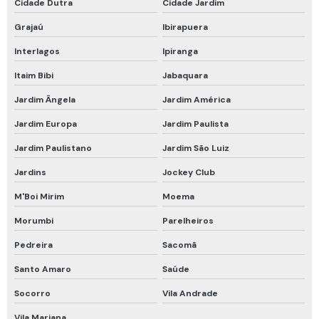
Cidade Dutra
Cidade Jardim
Respirador de fuga com filtro
Grajaú
Ibirapuera
Respirador descartável epi
Interlagos
Ipiranga
Respirador descartável pff2 vo carvão ativado
Itaim Bibi
Jabaquara
Respirador facial completo
Jardim Ângela
Jardim América
Respirador facial inteira
Jardim Europa
Jardim Paulista
Respirador motorizado drager
Jardim Paulistano
Jardim São Luiz
Respirador motorizado epi
Jardins
Jockey Club
Respirador purificador de ar motorizado
M'Boi Mirim
Moema
Morumbi
Parelheiros
Respirador semi facial com cartucho
Pedreira
Sacomã
Respirador semi facial com filtro
Santo Amaro
Saúde
Respirador semi facial com filtro químico
Socorro
Vila Andrade
Respirador semi facial para vapores orgânicos
Vila Mariana