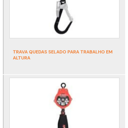
Cinto para trabalho em altura acima de 100 kg
Cinto paraquedista para eletricista com talabarte
Cinto paraquedista para espaço confinado
Cinto paraquedista para solda
Cinto paraquedista para soldador
TRAVA QUEDAS SELADO PARA TRABALHO EM
Conjunto autônomo
ALTURA
Conjunto autônomo de ar respirável
Conjunto autônomo de ar respirável draeger
Conjunto autônomo de proteção respiratória
Conjunto autônomo drager
Conjunto autônomo para espaço confinado
Detector de amônia nh3
Detector de co