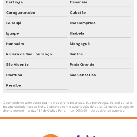
Bertioga
Cananéia
Linha de vida horizontal temporária
Caraguatatuba
Cubatão
Linha de vida temporária
Guarujá
Ilha Comprida
Mangueira de ar respirável
Iguape
Ilhabela
Manutenção de compressor de ar
Itanhaém
Mongaguá
Teste de qualidade do ar
Riviera de São Lourenço
Santos
Treinamento de proteção respiratória
São Vicente
Praia Grande
Roupa de aproximação para combate a incêndio
Ubatuba
São Sebastião
Inspeção de conjunto autônomo
Peruíbe
Manutenção de conjunto autônomo
Higienização de conjunto autônomo
O conteúdo do texto desta página é de direito reservado. Sua reprodução, parcial ou total,
mesmo citando nossos links, é proibida sem a autorização do autor. Crime de violação de
direito autoral – artigo 184 do Código Penal –
Lei 9610/98 - Lei de direitos autorais
.
Empatamento de mangueiras de ar respirável
Higienização de máscara facial completa
Higienização de máscara semi facial