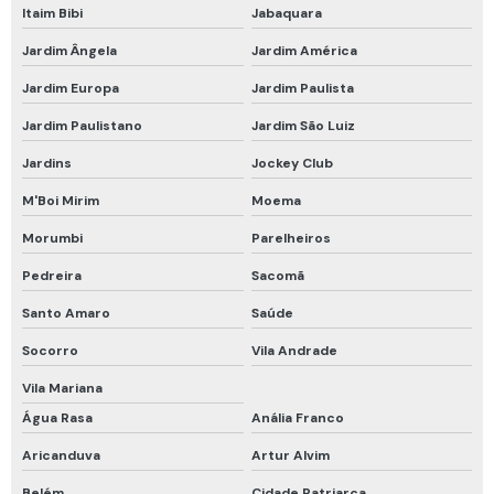
Itaim Bibi
Jabaquara
Respirador purificador de ar motorizado
Jardim Ângela
Jardim América
Respirador semi facial com cartucho
Jardim Europa
Jardim Paulista
Respirador semi facial com filtro
Jardim Paulistano
Jardim São Luiz
Respirador semi facial com filtro químico
Jardins
Jockey Club
Respirador semi facial para vapores orgânicos
M'Boi Mirim
Moema
Roupa de proteção química
Morumbi
Parelheiros
Roupa de proteção química nível a
Pedreira
Sacomã
Talabarte de segurança
Santo Amaro
Saúde
Talabarte de segurança com absorvedor de energia
Socorro
Vila Andrade
Teste hidrostático cilindro de ar respirável
Vila Mariana
Água Rasa
Anália Franco
Trava quedas retrátil
Aricanduva
Artur Alvim
Trava quedas retrátil 10m
Belém
Cidade Patriarca