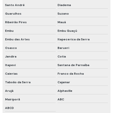
Santo André
Diadema
Vestimenta de bombeiro
Guarulhos
Suzano
Cadastro de espaço confinado
Ribeirão Pires
Mauá
Calibração rbc
Embu
Embu Guaçú
Calibração rbc e rastreável
Embu das Artes
Itapecerica da Serra
Cilindro calibração 4 gases
Osasco
Barueri
Curso de detecção de gases
Jandira
Cotia
Curso de proteção respiratória
Itapevi
Santana de Parnaíba
Curso programa de proteção respiratória
Caierias
Franco da Rocha
Detector fixo de gases
Taboão da Serra
Cajamar
Empatamento de mangueiras
Arujá
Alphaville
Inspeção em compressores de ar
Mairiporã
ABC
Kit calibração com cilindro 4 gases
ABCD