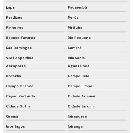
Proteção respiratória drager
Lapa
Pacaembú
Proteção respiratória para espaço confinado
Perdizes
Perús
Proteção respiratória para fumos metálicos
Pinheiros
Pirituba
Proteção respiratória para soldador
Raposo Tavares
Rio Pequeno
Recarga de cilindro de ar respirável
São Domingos
Sumaré
Respirador de fuga
Vila Leopoldina
Vila Sonia
Respirador de fuga com filtro
Aeroporto
Água Funda
Respirador descartável epi
Brooklin
Campo Belo
Campo Grande
Campo Limpo
Respirador descartável pff2 vo carvão ativado
Capão Redondo
Cidade Ademar
Respirador facial completo
Cidade Dutra
Cidade Jardim
Respirador facial inteira
Grajaú
Ibirapuera
Respirador motorizado drager
Interlagos
Ipiranga
Respirador motorizado epi