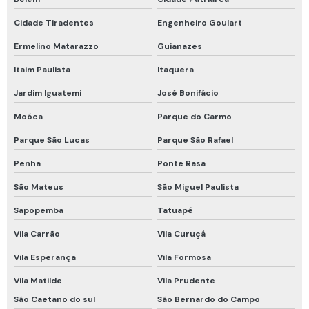
Trava quedas retrátil 6 metros
Cidade Tiradentes
Engenheiro Goulart
Tubos colorimétricos
Ermelino Matarazzo
Guianazes
Tubos colorimétricos draeger
Itaim Paulista
Itaquera
Venda de detector de gás
Jardim Iguatemi
José Bonifácio
Vestimenta de proteção química tipo 5 e 6
Moóca
Parque do Carmo
Vestimenta proteção química
Parque São Lucas
Parque São Rafael
Conjunto de respiração autônomo
Penha
Ponte Rasa
Equipamento de medição de espaço confinado
São Mateus
São Miguel Paulista
Equipamento de ventilação para espaço confinado
Sapopemba
Tatuapé
Equipamentos de espaço confinado
Vila Carrão
Vila Curuçá
Equipamentos de resgate espaço confinado
Vila Esperança
Vila Formosa
Equipamentos de segurança para espaço confinado
Vila Matilde
Vila Prudente
São Caetano do sul
São Bernardo do Campo
Roupa de bombeiro