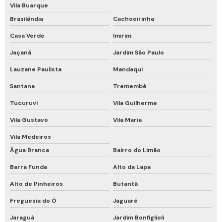
Vila Buarque
Macacão de proteção química
Brasilândia
Cachoeirinha
Manutenção de cilindros de ar respirável
Casa Verde
Imirim
Manutenção de detector de gases
Jaçanã
Jardim São Paulo
Máscara de fuga
Lauzane Paulista
Mandaqui
Máscara de fuga drager
Santana
Tremembé
Máscara de fuga mina subterrânea
Tucuruvi
Vila Guilherme
Máscara descartável pff2
Vila Gustavo
Vila Maria
Máscara descartável pff2 com carvão ativado
Vila Medeiros
Água Branca
Bairro do Limão
Máscara descartável pff2 n95
Barra Funda
Alto da Lapa
Proteção em altura cinto de segurança
Alto de Pinheiros
Butantã
Proteção química tipo 5 e 6
Freguesia do Ó
Jaguaré
Proteção respiratória
Jaraguá
Jardim Bonfiglioli