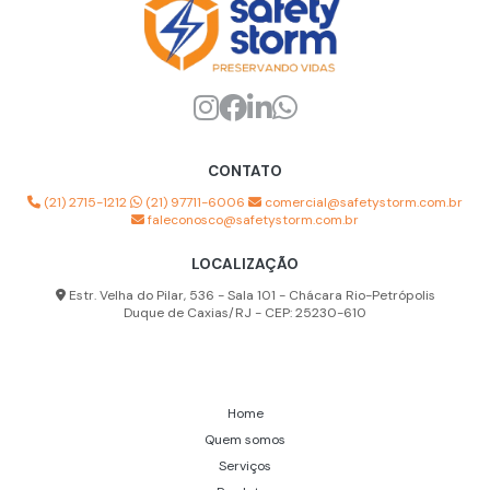
Analisador de poeira
Analisador partículas de poeira
Aparelho multigás espaço confinado
Capuz de ar respirável
CONTATO
Capuz de proteção respiratória
(21) 2715-1212
(21) 97711-6006
comercial@safetystorm.com.br
faleconosco@safetystorm.com.br
Capuz para ar comprimido
LOCALIZAÇÃO
Capuz para linha de ar
Estr. Velha do Pilar, 536 - Sala 101 - Chácara Rio-Petrópolis
Capuz para sistema de ar respirável
Duque de Caxias/RJ - CEP: 25230-610
Contador de partículas de poeira
Detector multigás preço
Home
Empresa de detector multigás
Quem somos
Serviços
Empresa de mangueiras para ar respirável