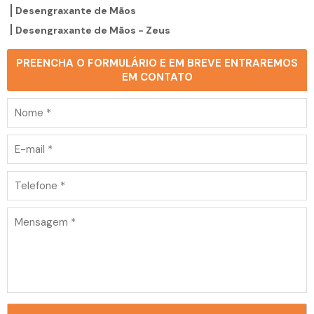
Desengraxante de Mãos
Desengraxante de Mãos - Zeus
Detergente Biodegradável
PREENCHA O FORMULÁRIO E EM BREVE ENTRAREMOS
Detergente levemente Alcalino
EM CONTATO
Floculante Green F01
Green Tracta Grax
Solvente Ecológico Dielétrico - ECO 75