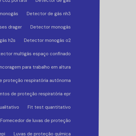
 co2 portátil
Detector de gás
 monogás
Detector de gás nh3
ses drager
Detector monogás
gás h2s
Detector monogás o2
ector multigás espaço confinado
ncoragem para trabalho em altura
 proteção respiratória autônoma
tos de proteção respiratória epr
ualitativo
Fit test quantitativo
Fornecedor de luvas de proteção
epi
Luvas de proteção química