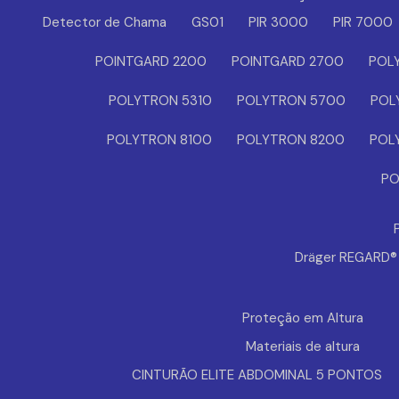
Detector de Chama
GS01
PIR 3000
PIR 7000
POINTGARD 2200
POINTGARD 2700
POL
POLYTRON 5310
POLYTRON 5700
POL
POLYTRON 8100
POLYTRON 8200
POL
PO
Dräger REGARD
Proteção em Altura
Materiais de altura
CINTURÃO ELITE ABDOMINAL 5 PONTOS