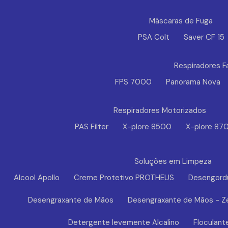
Máscaras de Fuga
PSA Colt
Saver CF 15
Respiradores F
FPS 7000
Panorama Nova
Respiradores Motorizados
PAS Filter
X-plore 8500
X-plore 87
Soluções em Limpeza
Alcool Apollo
Creme Protetivo PROTHEUS
Desengord
Desengraxante de Mãos
Desengraxante de Mãos - Z
Detergente levemente Alcalino
Floculant