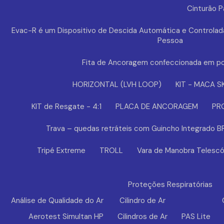
Cinturão 
Evac-R é um Dispositivo de Descida Automática e Controlad
Pessoa
Fita de Ancoragem confeccionada em po
HORIZONTAL (LVH LOOP)
KIT - MACA S
KIT de Resgate - 4:1
PLACA DE ANCORAGEM
PR
Trava – quedas retráteis com Guincho Integrado 
Tripé Extreme
TROLL
Vara de Manobra Telescó
Proteções Respiratórias
Análise de Qualidade do Ar
Cilindro de Ar
Aerotest Simultan HP
Cilindros de Ar
PAS Lite