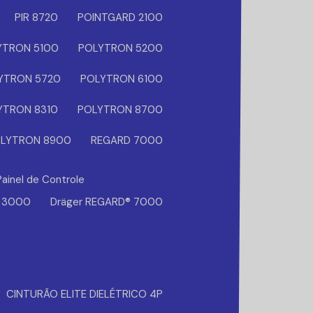
PIR 8720
POINTGARD 2100
YTRON 5100
POLYTRON 5200
YTRON 5720
POLYTRON 6100
YTRON 8310
POLYTRON 8700
LYTRON 8900
REGARD 7000
Painel de Controle
® 3000
Dräger REGARD® 7000
CINTURÃO ELITE DIELÉTRICO 4P