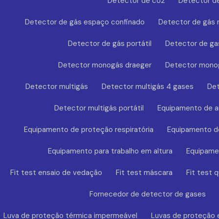
Detector de co2
Detector de
Detector de gás espaço confinado
Detector de gás
Detector de gás portátil
Detector de ga
Detector monogás draeger
Detector mono
Detector multigás
Detector multigás 4 gases
Det
Detector multigás portátil
Equipamento de a
Equipamento de proteção respiratória
Equipamento de
Equipamento para trabalho em altura
Equipamen
Fit test ensaio de vedação
Fit test máscara
Fit test q
Fornecedor de detector de gases
Luva de proteção térmica impermeável
Luvas de proteção 