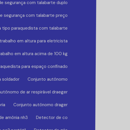
de segurança com talabarte duplo
de segurança com talabarte preço
 tipo paraquedista com talabarte
rabalho em altura para eletricista
rabalho em altura acima de 100 kg
raquedista para espaço confinado
a soldador
Conjunto autônomo
utônomo de ar respirável draeger
ria
Conjunto autônomo drager
de amônia nh3
Detector de co