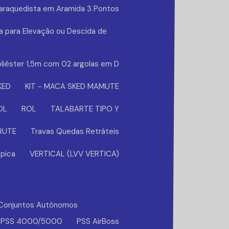
Paraquedista em Aramida 3 Pontos
a para Elevação ou Descida de
liéster 1,5m com 02 argolas em D
KED
KIT - MACA SKED MAMUTE
OL
ROL
TALABARTE TIPO Y
BRUTE
Travas Quedas Retráteis
pica
VERTICAL (LVV VERTICA)
Conjuntos Autônomos
PSS 4000/5000
PSS AirBoss