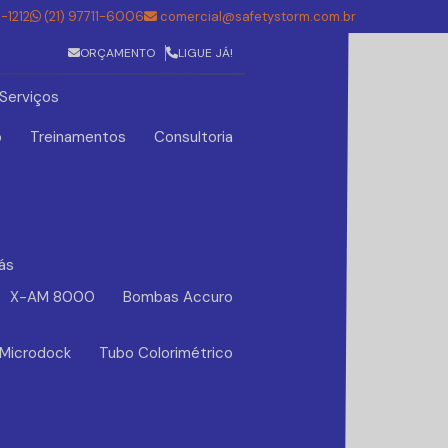
5-1212
(21) 97711-6006
comercial@safetystorm.com.br
ORÇAMENTO
LIGUE JÁ!
Serviços
o
Treinamentos
Consultoria
ás
X-AM 8000
Bombas Accuro
 Microdock
Tubo Colorimétrico