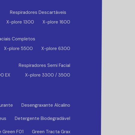
Respiradores Descartáveis
X-plore 1300
X-plore 1600
aciais Completos
X-plore 5500
X-plore 6300
Respiradores Semi Facial
00 EX
X-plore 3300 / 3500
urante
Desengraxante Alcalino
eus
Detergente Biodegradável
e Green F01
Green Tracta Grax