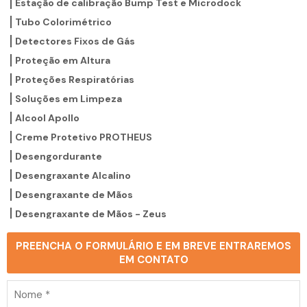
Estação de calibração Bump Test e Microdock
Tubo Colorimétrico
Detectores Fixos de Gás
Proteção em Altura
Proteções Respiratórias
Soluções em Limpeza
Alcool Apollo
Creme Protetivo PROTHEUS
Desengordurante
Desengraxante Alcalino
Desengraxante de Mãos
Desengraxante de Mãos - Zeus
Detergente Biodegradável
PREENCHA O FORMULÁRIO E EM BREVE ENTRAREMOS
Detergente levemente Alcalino
EM CONTATO
Floculante Green F01
Green Tracta Grax