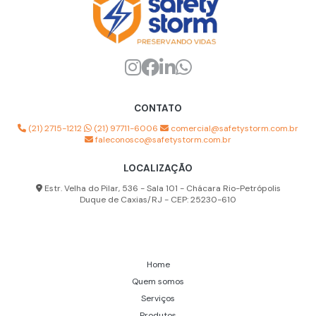
CONTATO
(21) 2715-1212
(21) 97711-6006
comercial@safetystorm.com.br
faleconosco@safetystorm.com.br
LOCALIZAÇÃO
Estr. Velha do Pilar, 536 - Sala 101 - Chácara Rio-Petrópolis
Duque de Caxias/RJ - CEP: 25230-610
Home
Quem somos
Serviços
Produtos