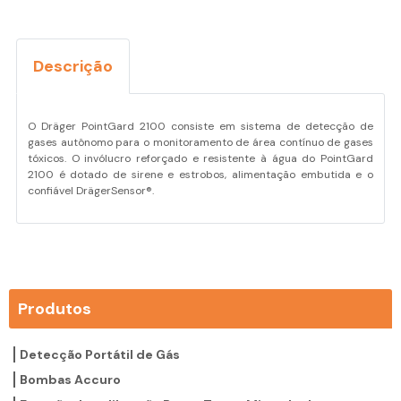
Descrição
O Dräger PointGard 2100 consiste em sistema de detecção de
gases autônomo para o monitoramento de área contínuo de gases
tóxicos. O invólucro reforçado e resistente à água do PointGard
2100 é dotado de sirene e estrobos, alimentação embutida e o
confiável DrägerSensor®.
Produtos
Detecção Portátil de Gás
Bombas Accuro