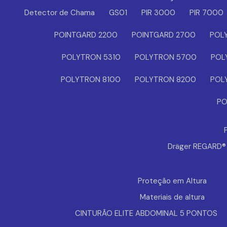
Detector de Chama
GS01
PIR 3000
PIR 7000
POINTGARD 2200
POINTGARD 2700
POL
POLYTRON 5310
POLYTRON 5700
POL
POLYTRON 8100
POLYTRON 8200
POL
PO
Dräger REGARD
Proteção em Altura
Materiais de altura
CINTURÃO ELITE ABDOMINAL 5 PONTOS