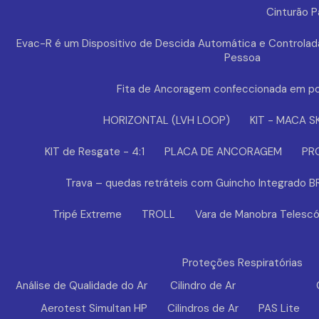
Cinturão 
Evac-R é um Dispositivo de Descida Automática e Controlad
Pessoa
Fita de Ancoragem confeccionada em po
HORIZONTAL (LVH LOOP)
KIT - MACA S
KIT de Resgate - 4:1
PLACA DE ANCORAGEM
PR
Trava – quedas retráteis com Guincho Integrado 
Tripé Extreme
TROLL
Vara de Manobra Telescó
Proteções Respiratórias
Análise de Qualidade do Ar
Cilindro de Ar
Aerotest Simultan HP
Cilindros de Ar
PAS Lite