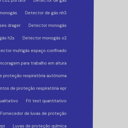
 co2 portátil
Detector de gás
 monogás
Detector de gás nh3
ses drager
Detector monogás
gás h2s
Detector monogás o2
ector multigás espaço confinado
ncoragem para trabalho em altura
 proteção respiratória autônoma
tos de proteção respiratória epr
ualitativo
Fit test quantitativo
Fornecedor de luvas de proteção
epi
Luvas de proteção química