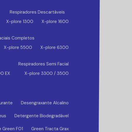
Respiradores Descartáveis
X-plore 1300
X-plore 1600
aciais Completos
X-plore 5500
X-plore 6300
Respiradores Semi Facial
00 EX
X-plore 3300 / 3500
urante
Desengraxante Alcalino
eus
Detergente Biodegradável
e Green F01
Green Tracta Grax